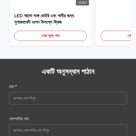
VIDEO
LED আলো সঙ্গে ডেইরি এবং পানীয় জন্য
সুপারমার্কেট ওপেন ডিসপ্লে ফ্রিজ
সেরা মূল্য পান
সেরা ম
একটি অনুসন্ধান পাঠান
নাম *
কোম্পানির নাম