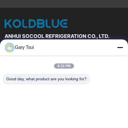
ANHUI SOCOOL REFRIGERATION CO., LTD.
Gary Tsui
দ্রুত লিঙ্ক
বাড়ি
পণ্য
8:32 PM
ভিডিও
আমাদের সম্পর্কে
কারখানা ভ্রমণ
মান নিয়ন্ত্রণ
Good day, what product are you looking for?
যোগাযোগ করুন
উদ্ধৃতির জন্য আবেদন
খবর
যোগাযোগ করুন
86-551-64287663
86-551-64287663