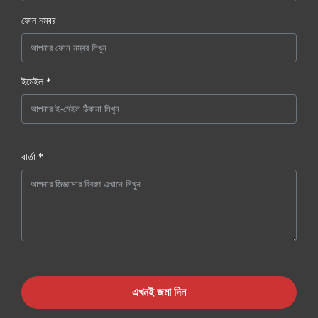
ফোন নম্বর
ইমেইল *
বার্তা *
এখনই জমা দিন