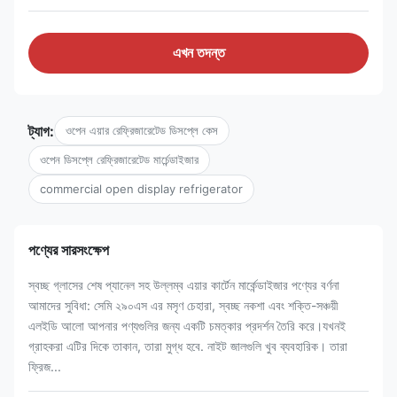
এখন তদন্ত
ট্যাগ:
ওপেন এয়ার রেফ্রিজারেটেড ডিসপ্লে কেস
ওপেন ডিসপ্লে রেফ্রিজারেটেড মার্চেন্ডাইজার
commercial open display refrigerator
পণ্যের সারসংক্ষেপ
স্বচ্ছ গ্লাসের শেষ প্যানেল সহ উল্লম্ব এয়ার কার্টেন মার্কেন্ডাইজার পণ্যের বর্ণনা
আমাদের সুবিধা: সেমি ২৯০এস এর মসৃণ চেহারা, স্বচ্ছ নকশা এবং শক্তি-সঞ্চয়ী
এলইডি আলো আপনার পণ্যগুলির জন্য একটি চমত্কার প্রদর্শন তৈরি করে।যখনই
গ্রাহকরা এটির দিকে তাকান, তারা মুগ্ধ হবে. নাইট জালগুলি খুব ব্যবহারিক। তারা
ফ্রিজ...