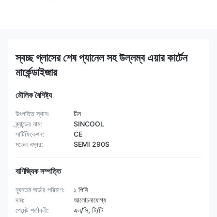
স্বচ্ছ গ্লাসের শেষ প্যানেল সহ উল্লম্ব এয়ার কার্টেন
মার্কেন্ডাইজার
মৌলিক বৈশিষ্ট্য
উৎপত্তি স্থান:
চীন
ব্র্যান্ডের নাম:
SINCOOL
সার্টিফিকেশন:
CE
মডেল নম্বর:
SEMI 290S
বাণিজ্যিক সম্পত্তি
ন্যূনতম অর্ডার পরিমাণ:
১ পিসি
দাম:
আলোচনাযোগ্য
পেমেন্ট শর্তাবলী:
এল/সি, টি/টি