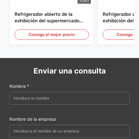
VIDEO
Refrigerador abierto de la
Refrigerador abi
exhibición del supermercado
exhibición del a
para la lechería y bebidas con la
energía, vitrina
iluminación del LED
aire abierto
Consiga el mejor precio
Consiga el 
Enviar una consulta
Nombre *
Nombre de la empresa