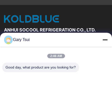
ANHUI SOCOOL REFRIGERATION CO., LTD.
Gary Tsui
Vínculos Rápidos
Hogar
Productos
2:46 AM
Videos
Sobre Nosotros
Viaje De La Fábrica
Control De Calidad
Good day, what product are you looking for?
Éntrenos En Contacto Con
Pida Una Cita
Noticias
Éntrenos En Contacto Con
86-551-64287663
86-551-64287663