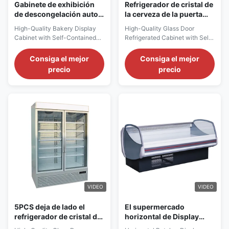
Gabinete de exhibición
Refrigerador de cristal de
de descongelación auto
la cerveza de la puerta
de la panadería con el
R290 con los estantes
High-Quality Bakery Display
High-Quality Glass Door
compresor autónomo de
ajustables del alambre
Cabinet with Self-Contained
Refrigerated Cabinet with Self-
Secop
5PCS
Secop Compressor Main
Contained Secop Compressor
Features: ⇒ Fan cooling,
for Beer Main Features: ⇒ Fan
Consiga el mejor
Consiga el mejor
bringing no frost to the cooler
cooling, bringing no frost to the
precio
precio
and making it cool down
cooler and making it cool down
quickly ⇒ R290 CFC-Free
quickly ⇒ R290 CFC-Free
Refrigerant, which is
Refrigerant, which is
environmentally friendly ⇒
environmentally friendly ⇒
Self-contained Secop
Self-contained Secop
compressor, plug in for use ⇒
compressor, plug in for use ⇒ ...
The condensing ...
VIDEO
VIDEO
5PCS deja de lado el
El supermercado
refrigerador de cristal de
horizontal de Display
la cerveza de la puerta
Fridge For del carnicero