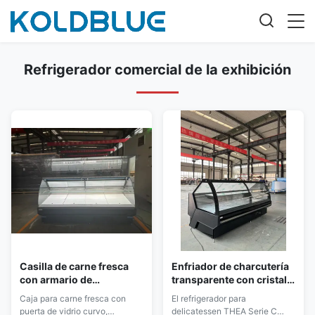
Refrigerador comercial de la exhibición
Casilla de carne fresca
Enfriador de charcutería
con armario de
transparente con cristal
almacenamiento trasero
curvo, interior de acero
Caja para carne fresca con
El refrigerador para
y segundo estante de
inoxidable y termostato
puerta de vidrio curvo,
delicatessen THEA Serie C