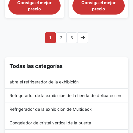
Sausages Main Features: ⇒
Expansion Valve For Smoked
Consiga el mejor
Consiga el mejor
Fan cooling, bringing no frost to
Bacon High-Quality
precio
precio
the cooler and making it cool
Commercial Energy-Saving
down quickly ⇒
Supermarket Refrigerated
R404a/R448a/R449a CFC-
Display Cabinet with Danfoss
Free Refrigerant, which is
Expansion Valve for Smoked
environmentally friendly ⇒
Bacon Main Features: ⇒ Fan
1
2
3
Remote Copeland condensing
cooling, bringing no frost to the
unit with ...
cooler ...
Todas las categorías
abra el refrigerador de la exhibición
Refrigerador de la exhibición de la tienda de delicatessen
Refrigerador de la exhibición de Multideck
Congelador de cristal vertical de la puerta