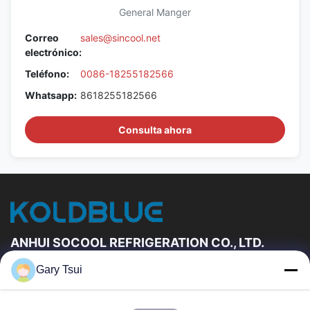
General Manger
Correo
sales@sincool.net
electrónico:
Teléfono:
0086-18255182566
Whatsapp:
8618255182566
Consulta ahora
ANHUI SOCOOL REFRIGERATION CO., LTD.
Gary Tsui
Vínculos Rápidos
Hogar
Productos