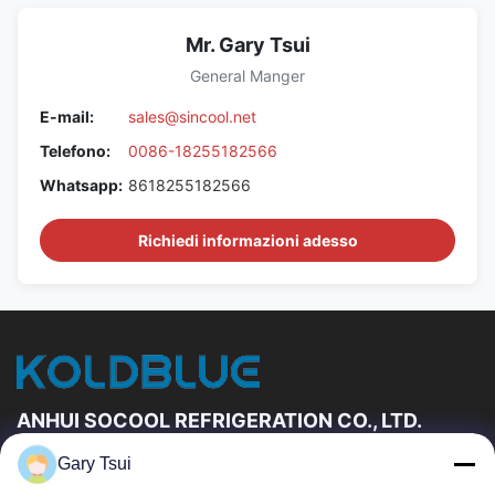
Mr. Gary Tsui
General Manger
E-mail:
sales@sincool.net
Telefono:
0086-18255182566
Whatsapp:
8618255182566
Richiedi informazioni adesso
ANHUI SOCOOL REFRIGERATION CO., LTD.
Gary Tsui
Link Veloci