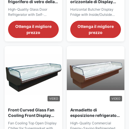
frigorifero di vetro della
orizzontale di Display
birra della porta con il
Fridge For del macellaio
High-Quality Glass Door
Horizontal Butcher Display
compressore autonomo
ha cucinato l'esposizione
Refrigerator with Self-
Fridge with Inside/Outside
di Secop
degli alimenti
Contained Secop Compressor
Corner for Supermarket
for Beer Main Features: ⇒ Fan
Cooked Foods Display Main
Ottenga il migliore
Ottenga il migliore
cooling, bringing no frost to the
Features: ⇒ Fan cooling,
prezzo
prezzo
cooler and making it cool down
bringing no frost to the cooler
quickly ⇒ R290 CFC-Free
and making it cool down
Refrigerant, which is
quickly ⇒
environmentally friendly ⇒
R404a/R448a/R449a CFC-
Self-contained Secop
Free Refrigerant, which is
compressor, plug in for use ⇒
environmentally friendly ⇒
The ...
Remote Copeland condensing
...
VIDEO
VIDEO
Front Curved Glass Fan
Armadietto di
Cooling Front Display
esposizione refrigerato
Chiller For Sausages
economizzatore
Fan Cooling Top Open Display
High-Quality Commercial
aperto
d'energia commerciale
Chiller for Supermarket with
Energy-Saving Refrigerated