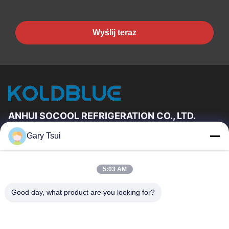
Wyślij teraz
ANHUI SOCOOL REFRIGERATION CO., LTD.
Gary Tsui
Szybkie Linki
Dom
Produkty
5:03 AM
Filmy
O Nas
Wycieczka Po Fabryce
Kontrola Jakości
Good day, what product are you looking for?
Skontaktuj Się Z Nami
Poprosić O Wycenę
Aktualności