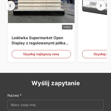
VIDEO
Lodówka Supermarket Open
Display z regulowanymi półkami
i oświetleniem LED
Uzyskaj najlepszą cenę
Uzyskaj na
Wyślij zapytanie
Nazwa *