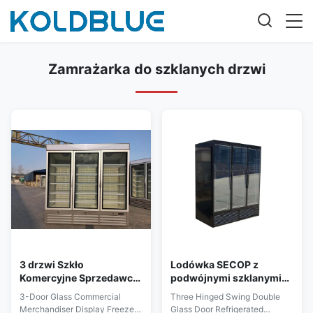
Zamrażarka do szklanych drzwi
3 drzwi Szkło
Lodówka SECOP z
Komercyjne Sprzedawcy
podwójnymi szklanymi
Wyświetlacz Zamrażarka
drzwiami i trzema
3-Door Glass Commercial
Three Hinged Swing Double
Wyrówna trójdrzwiowa
zawiasami
Merchandiser Display Freezer,
Glass Door Refrigerated