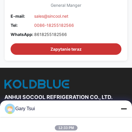
General Manger
E-mail:
sales@sincool.net
Tel:
0086-18255182566
WhatsApp:
8618255182566
Zapytanie teraz
ANHUI SOCOOL REFRIGERATION CO., LTD.
Gary Tsui
Szybkie Linki
Dom
Produkty
12:33 PM
Filmy
O Nas