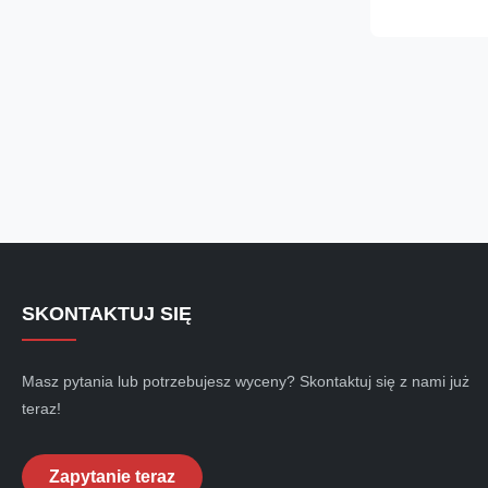
outstanding a
insulation, wat
installation. ...
SKONTAKTUJ SIĘ
Masz pytania lub potrzebujesz wyceny? Skontaktuj się z nami już
teraz!
Zapytanie teraz