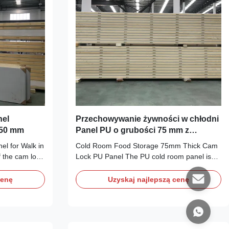
nel
Przechowywanie żywności w chłodni
150 mm
Panel PU o grubości 75 mm z
blokadą krzywkową
l for Walk in
Cold Room Food Storage 75mm Thick Cam
 the cam lock
Lock PU Panel The PU cold room panel is
a polyurethane
composed of PPGI and rigid polyurethane
tional molds,
foam in the middle. The polyurethane cold
cenę
Uzyskaj najlepszą cenę
generally
room panel has several outstanding
sized cold
advantages, such as thermal insulation,
 room panel is
waterproof, light weight and fast installation.
It has been ...