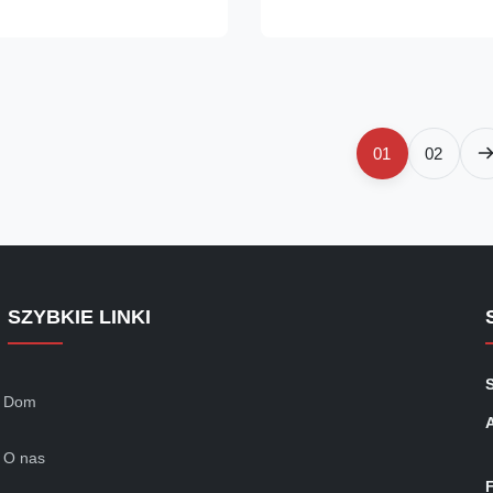
dvantages, such as thermal
steel plate and galvanized stee
erproof, light weight and fast
materials. PU panel is the used
cold ...
01
02
SZYBKIE LINKI
Dom
O nas