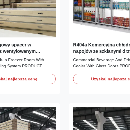
owy spacer w
R404a Komercyjna chłodn
 z wentylowanym
napojów ze szklanymi drz
hłodzenia
lk-In Freezer Room With
Commercial Beverage And Drin
ooling System PRODUCT
Cooler With Glass Doors PR
I7 ROMA F Walk-in Cooler
DESCRIPTION I7 ROMA Walk-in
s is the ideal refrigeration for
glass doors is the ideal refriger
kaj najlepszą cenę
Uzyskaj najlepszą 
beverage, drinks, dairy
display of beverage, drinks, da
e supermaket and stores. The
the supermaket and stores. The
 glass door provides superior
fog glass door provides superior 
...
the ...