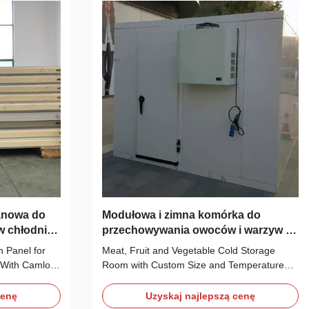
tanowa do
Modułowa i zimna komórka do
 chłodni
przechowywania owoców i warzyw o
niestandardowych rozmiarach i
 Panel for
Meat, Fruit and Vegetable Cold Storage
temperaturze
 With Camlock
Room with Custom Size and Temperature
lated panel is
Use this modular cold storage room to store
ated steel
large quantities of food at a safe holding
cenę
Uzyskaj najlepszą cenę
m, stainless
temperature. Storing food at the proper