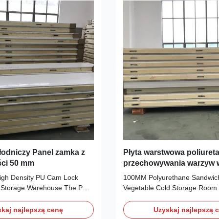
odniczy Panel zamka z
Płyta warstwowa poliure
ści 50 mm
przechowywania warzyw w
100 mm
igh Density PU Cam Lock
100MM Polyurethane Sandwich
d Storage Warehouse The PU
Vegetable Cold Storage Room
el is composed of PPGI and
Polyurethane (PU) panel ( insu
hane foam in the middle. The
with surface option of color-co
kaj najlepszą cenę
Uzyskaj najlepszą 
cold room panel has several
plate, PPGI ,embossed aluminu