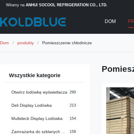
Witamy na
ANHUI SOCOOL REFRIGERATION CO., LTD.
DOM
P
Dom
/
produkty
/
Pomieszczenie chłodnicze
Pomiesz
Wszystkie kategorie
Otwórz lodówkę wyświetlacza
290
Deli Display Lodówka
213
Multideck Display Lodówka
154
Zamrażarka do szklanych drzwi
158