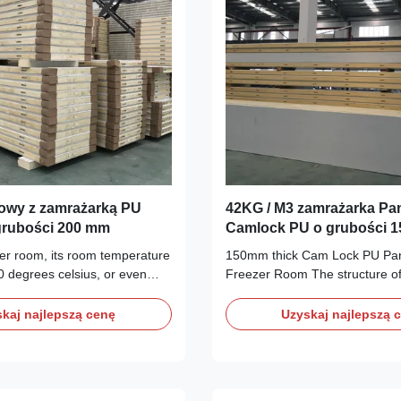
owy z zamrażarką PU
42KG / M3 zamrażarka Pa
grubości 200 mm
Camlock PU o grubości 
zer room, its room temperature
150mm thick Cam Lock PU Pane
40 degrees celsius, or even
Freezer Room The structure of
mm thick PU panel is reuqired
panel(eccentric hook type) is 
t freezer room. PU cold
sandwich panel made with tradi
kaj najlepszą cenę
Uzyskaj najlepszą 
anel is a kind of board used
convenient for assemble, and 
structures, which has good
applicable to small or medium-
. It can reduce the heat ...
storage room. PU cold storage
a ...