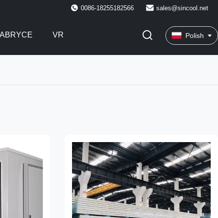
0086-18255182566
sales@sincool.net
FABRYCE
VR
Polish