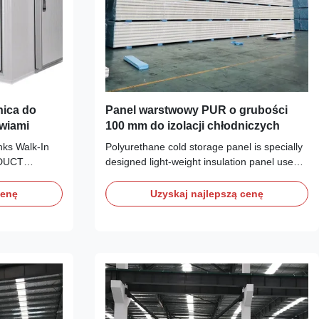
ica do
Panel warstwowy PUR o grubości
wiami
100 mm do izolacji chłodniczych
ks Walk-In
Polyurethane cold storage panel is specially
ODUCT
designed light-weight insulation panel used
 Cooler with
for cold storage / cold room / refrigerating
ation for the
chamber. Using the good insulation material
cenę
Uzyskaj najlepszą cenę
iry products in
polyurethane as core material, color steel
 large anti-
plate or stainless steel as the surface
visibility of
material, it is produced through ...