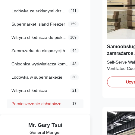
Lodówka ze szklanymi drzwiami
111
Supermarket Island Freezer
159
Witryna chłodnicza do piekarni
109
Samoobsług
Zamrażarka do ekspozycji handlowych
44
zamrażarce
systemem c
Self-Serve Wa
Chłodnica wyświetlacza komercyjnego
48
Ventilated C
DESCRIPTION 
Lodówka w supermarkecie
30
with glass door
Uzys
the display of 
Witryna chłodnicza
21
products in th
large anti-fog
Pomieszczenie chłodnicze
17
visibility of the 
Mr. Gary Tsui
General Manger