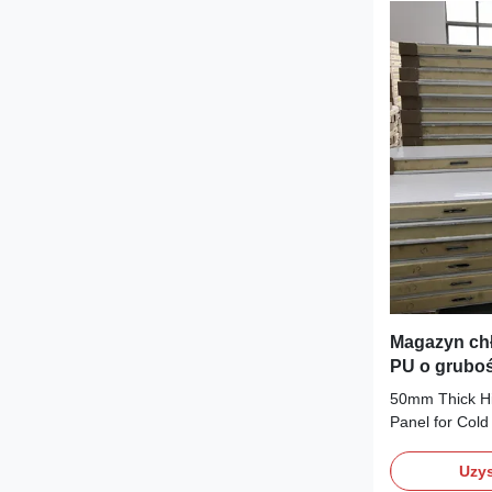
Magazyn chł
PU o grubo
50mm Thick H
Panel for Col
cold room pan
rigid polyuret
Uzys
polyurethane 