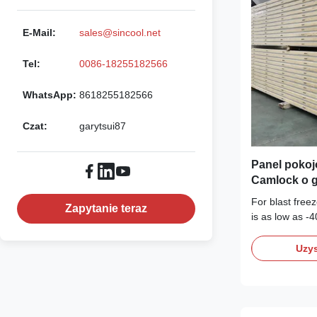
E-Mail:
sales@sincool.net
Tel:
0086-18255182566
WhatsApp:
8618255182566
Czat:
garytsui87
Panel pokoj
Camlock o 
For blast free
Zapytanie teraz
is as low as -
lower. The 200
to build a blas
Uzys
storage room p
for enclosing 
heat insulation