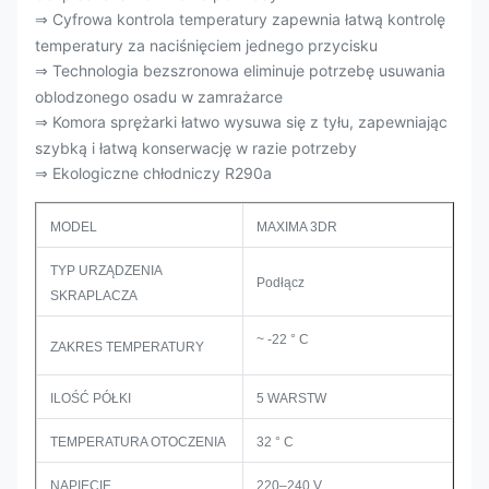
Cyfrowa kontrola temperatury zapewnia łatwą kontrolę
⇒
temperatury za naciśnięciem jednego przycisku
Technologia bezszronowa eliminuje potrzebę usuwania
⇒
oblodzonego osadu w zamrażarce
Komora sprężarki łatwo wysuwa się z tyłu, zapewniając
⇒
szybką i łatwą konserwację w razie potrzeby
Ekologiczne chłodniczy R290a
⇒
MODEL
MAXIMA 3DR
TYP URZĄDZENIA
Podłącz
SKRAPLACZA
~ -22 ° C
ZAKRES TEMPERATURY
ILOŚĆ PÓŁKI
5 WARSTW
TEMPERATURA OTOCZENIA
32 ° C
NAPIĘCIE
220–240 V.