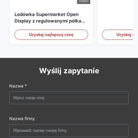
VIDEO
Lodówka Supermarket Open
Display z regulowanymi półkami
i oświetleniem LED
Uzyskaj najlepszą cenę
Uzyskaj na
Wyślij zapytanie
Nazwa *
Nazwa firmy