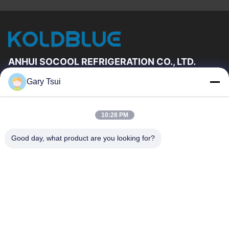
ANHUI SOCOOL REFRIGERATION CO., LTD.
Gary Tsui
Szybkie Linki
Dom
Produkty
10:28 PM
Filmy
O Nas
Wycieczka Po Fabryce
Kontrola Jakości
Good day, what product are you looking for?
Skontaktuj Się Z Nami
Poprosić O Wycenę
Aktualności
Skontaktuj Się Z Nami
86-551-64287663
86-551-64287663