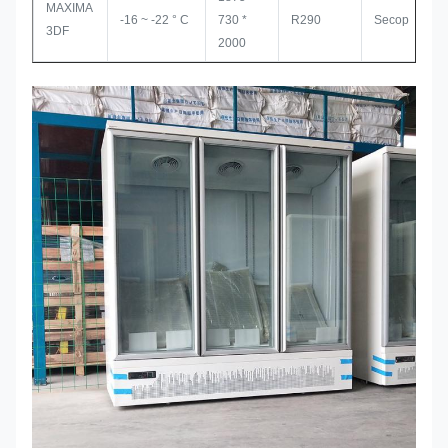
MAXIMA
-16 ~ -22 ° C
730 *
R290
Secop
3DF
2000