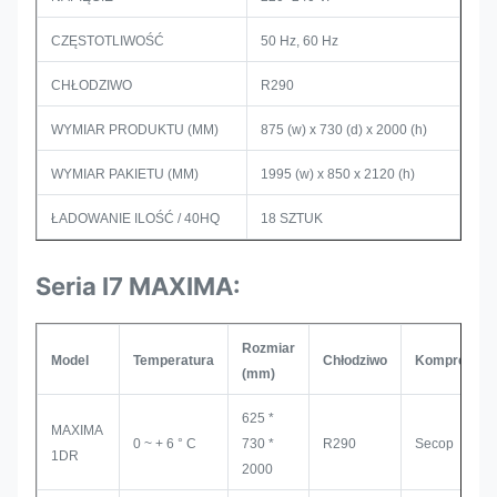
CZĘSTOTLIWOŚĆ
50 Hz, 60 Hz
CHŁODZIWO
R290
WYMIAR PRODUKTU (MM)
875 (w) x 730 (d) x 2000 (h)
WYMIAR PAKIETU (MM)
1995 (w) x 850 x 2120 (h)
ŁADOWANIE ILOŚĆ / 40HQ
18 SZTUK
Seria I7 MAXIMA:
Rozmiar
Model
Temperatura
Chłodziwo
Kompresor
(mm)
625 *
MAXIMA
0 ~ + 6 ° C
730 *
R290
Secop
1DR
2000