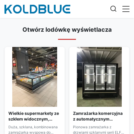
Otwórz lodówkę wyświetlacza
Wielkie supermarkety ze
Zamrażarka komercyjna
szkłem widocznym,
z automatycznym
zamrażarka z wyspą z
odmrażaniem R290 i
Duża, szklana, kombinowana
Pionowa zamrażarka z
lodówką R290 i drzwiami
regulowalną półką
zamrażarka wyspowa do
drzwiami szklanymi serii ELF