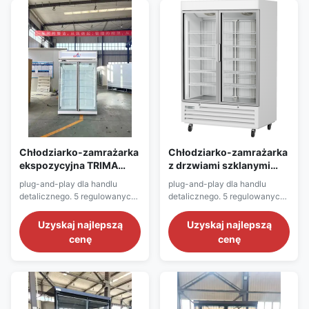
oświetlenie LED, wentylator
agregatu chłodniczego,
EC, termostat cyfrowy.
potrójne szkło przeciwmgielne
Panoramiczne panele
do zamrażarki.
końcowe, kolory
Niestandardowe kolory.
niestandardowe. Opcjonalny
Opcjonalny wentylator EBM
falownik, lustrzane/pełne
EC, falownik. 4 rozmiary:
końcówki, zderzak, drzwi
680/1250/1875/2500mm.
przesuwne (N/
Pomysł
Chłodziarko-zamrażarka
Chłodziarko-zamrażarka
ekspozycyjna TRIMA
z drzwiami szklanymi
Series R290 z drzwiami
KBGDM Series R290 z
plug-and-play dla handlu
plug-and-play dla handlu
szklanymi
inwerterem
detalicznego. 5 regulowanych
detalicznego. 5 regulowanych
półek drucianych z
półek drucianych z
zawieszkami, pionowe
zawieszkami, pionowe
Uzyskaj najlepszą
Uzyskaj najlepszą
oświetlenie LED, wentylator
oświetlenie LED, wentylator
cenę
cenę
skraplacza EBM, termostat
SAWEI EC, termostat Dixell.
Dixell. Bezramowe, podwójne
Bezramowe, podwójne szkło
szkło Low-E do agregatu
Low-E do agregatu
chłodniczego, potrójne
chłodniczego, potrójne
zabezpieczenie przed
zabezpieczenie przed
parowaniem do zamrażarki.
parowaniem do zamrażarki.