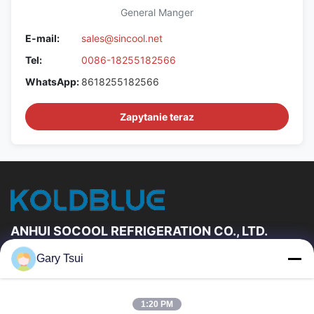
General Manger
E-mail:
sales@sincool.net
Tel:
0086-18255182566
WhatsApp:
8618255182566
Zapytanie teraz
ANHUI SOCOOL REFRIGERATION CO., LTD.
Gary Tsui
Szybkie Linki
Dom
Produkty
1:20 PM
Filmy
O Nas