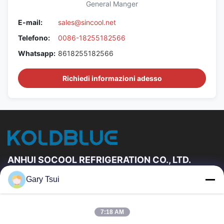
General Manger
E-mail:
sales@sincool.net
Telefono:
0086-18255182566
Whatsapp:
8618255182566
Richiedi informazioni adesso
ANHUI SOCOOL REFRIGERATION CO., LTD.
Gary Tsui
Link Veloci
Casa
Prodotti
7:18 AM
Video
Circa Noi