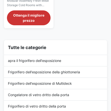
Modular Assembly Fresh Meat
della carne fresca con il
Storage Cold Rooms with
sistema spaccato del
Compressor Split System
compressore di Bitzer
Introductions: Keep fresh meats
Ottenga il migliore
refrigerated at temperatures of
prezzo
-2 ℃ to 2 ℃ for as much time
as possible. It is important to
allow free circulation of cold air
around meat products. An airy,
uncluttered refrigerator will ...
Tutte le categorie
apra il frigorifero dell'esposizione
Frigorifero dell'esposizione della ghiottoneria
Frigorifero dell'esposizione di Multideck
Congelatore di vetro dritto della porta
Frigorifero di vetro dritto della porta