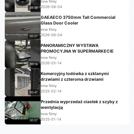
do szklanych drzwi supermarketów
Inne filmy
2026-08-04
00:39
GAEAECO 3750mm Tall Commercial
Glass Door Cooler
Inne filmy
2026-08-04
00:27
PANORAMICZNY WYSTAWA
PROMOCYJNA W SUPERMARKECIE
Inne filmy
2026-05-14
00:16
Komercyjny lodówka z szklanymi
drzwiami z czteroma drzwiami
Inne filmy
2025-02-14
00:47
Przednia wyprzedaż ciastek z szyby z
wentylacją
Inne filmy
2025-01-14
00:07