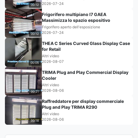
2026-07-24
00:12
Frigorifero multipiano I7 GAEA
Massimizza lo spazio espositivo
Frigorifero aperto dell'esposizione
2026-07-24
00:12
THEA C Series Curved Glass Display Case
for Retail
Altri video
2026-08-07
00:05
TRIMA Plug and Play Commercial Display
Cooler
Altri video
2026-08-06
00:21
Raffreddatore per display commerciale
Plug and Play TRIMA R290
Altri video
2026-08-06
00:18