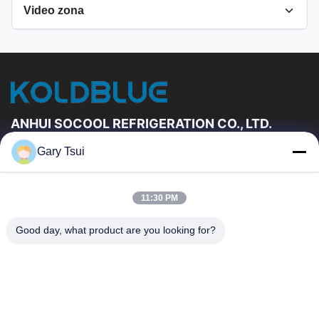
Video zona
Tutti i video
Frigorifero aperto dell'esposizione
Altri video
ANHUI SOCOOL REFRIGERATION CO., LTD.
Gary Tsui
Link Veloci
Casa
Prodotti
11:30 PM
Video
Circa Noi
Giro Della Fabbrica
Controllo Di Qualità
Good day, what product are you looking for?
Contattici
Richieda Una Citazione
Notizie
Contattici
86-551-64287663