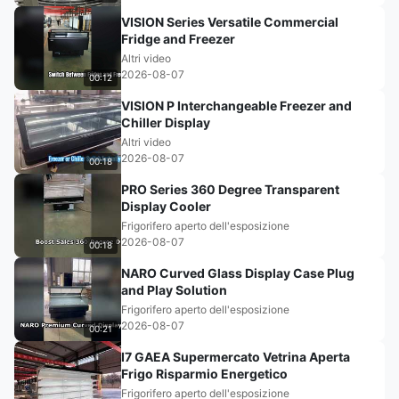
VISION Series Versatile Commercial
Fridge and Freezer
Altri video
2026-08-07
00:12
VISION P Interchangeable Freezer and
Chiller Display
Altri video
2026-08-07
00:18
PRO Series 360 Degree Transparent
Display Cooler
Frigorifero aperto dell'esposizione
2026-08-07
00:18
NARO Curved Glass Display Case Plug
and Play Solution
Frigorifero aperto dell'esposizione
2026-08-07
00:21
I7 GAEA Supermercato Vetrina Aperta
Frigo Risparmio Energetico
Frigorifero aperto dell'esposizione