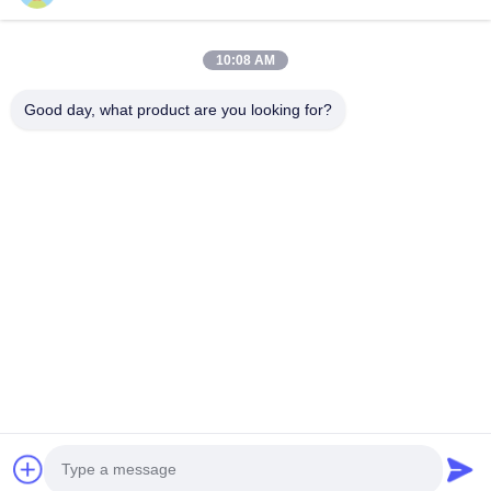
Casa
Produtos
10:08 AM
Vídeos
Sobre Nós
Excursão Da Fábrica
Controle Da Qualidade
Good day, what product are you looking for?
Contacte-Nos
Peça Umas Citações
Notícia
Contacte-Nos
86-551-64287663
86-551-64287663
sales@sincool.net
Direitos autorais © 2017-2026 ANHUI SOCOOL REFRIGERATION CO.,
LTD.. . Todos os direitos reservados.