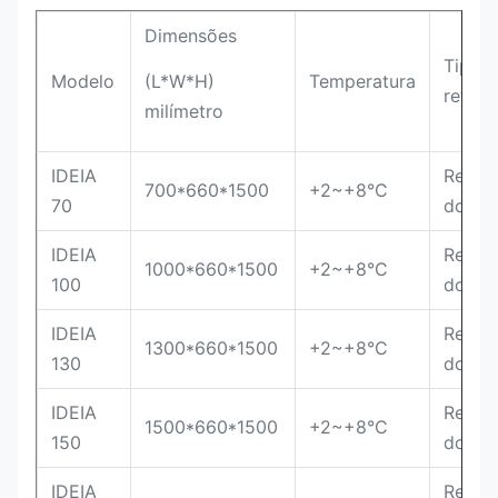
Dimensões
Tipo
Modelo
(L*W*H)
Temperatura
refrig
milímetro
IDEIA
Refrig
700*660*1500
+2~+8°C
70
do fã
IDEIA
Refrig
1000*660*1500
+2~+8°C
100
do fã
IDEIA
Refrig
1300*660*1500
+2~+8°C
130
do fã
IDEIA
Refrig
1500*660*1500
+2~+8°C
150
do fã
IDEIA
Refrig