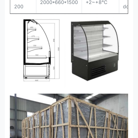
2000*660*1500
+2~+8°C
200
do fã