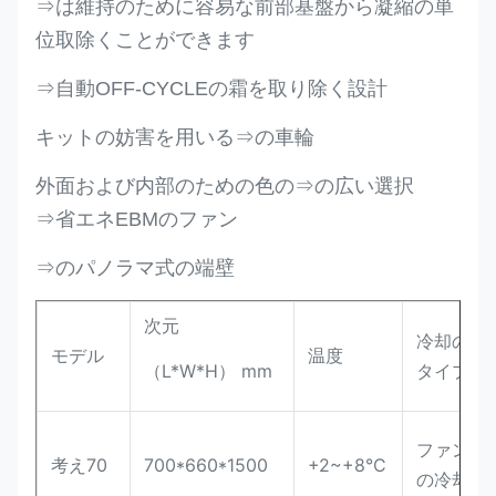
⇒は維持のために容易な前部基盤から凝縮の単
位取除くことができます
⇒自動OFF-CYCLEの霜を取り除く設計
キットの妨害を用いる⇒の車輪
外面および内部のための色の⇒の広い選択
⇒省エネEBMのファン
⇒のパノラマ式の端壁
次元
冷却の
モデル
温度
（L*W*H） mm
タイプ
ファン
考え70
700*660*1500
+2~+8°C
の冷却