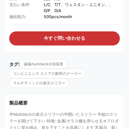
支払い条件:
L/C、T/T、ウェスタン・ユニオン、、
D/P、D/A
補給能力:
500pcs/month
今すぐ問い合わせる
タグ:
遠隔multideck冷却装置
コンビニエンス ストアの飲料のクーラー
マルチディックの表示スリラー
製品概要
半Multideckの表示スリラーの半開いたスリラー 半縦のスリ
ラーを開けて下さい 特徴: 金属/ガラス棚を滑らせる⇒プロダ
クトに荷を積み、荷を下すことを容易にします 乳製品、新し