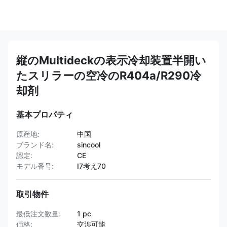
縦のMultideckの表示冷却装置半開い
たスリラーの空冷のR404a/R290冷
却剤
基本プロパティ
原産地:
中国
ブランド名:
sincool
認定:
CE
モデル番号:
I7考え70
取引物件
最低注文数量:
1 pc
価格:
交渉可能