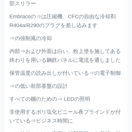
部スリラー
Embracoの⇒は圧縮機、CFCの自由な冷却剤
R404a/R290のプラグを差し込みます
⇒の強制風の冷却
内部⇒および外面は白い、粉上塗を施してある
終わりを用いる鋼鉄パネルに電流を通しました
保管温度の読み出しが付いている⇒の電子制御
⇒の低い前部基盤の設計
すべての棚のための⇒ LEDの照明
非使用するポリ塩化ビニール夜ブラインドが付
いている⇒ビジネス時間に