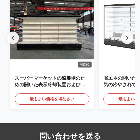
VIDEO
スーパーマーケットの酪農場のた
省エネの開いた
めの開いた表示冷却装置およびLED
気の冷やされて
の照明の飲み物
最もよい価格を得なさい
最もよい価
問い合わせを送る