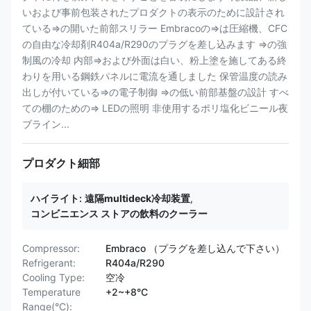
いおよび事前包装されたプロダクトの表示のために設計され
ている⇒の開いた前部スリラー Embracoの⇒は圧縮機、CFC
の自由な冷却剤R404a/R290のプラグを差し込みます ⇒の強
制風の冷却 内部⇒および外面は白い、粉上塗を施してある終
わりを用いる鋼鉄パネルに電流を通しました 保管温度の読み
出しが付いている⇒の電子制御 ⇒の低い前部基盤の設計 すべ
ての棚のための⇒ LEDの照明 非使用するポリ塩化ビニール夜
ブライン...
プロダクト細部
ハイライト:
遠隔multideck冷却装置
,
コンビニエンス ストアの飲料のクーラー
Compressor:
Embraco （プラグを差し込んで下さい）
Refrigerant:
R404a/R290
Cooling Type:
空冷
Temperature
+2~+8°C
Range(°C):