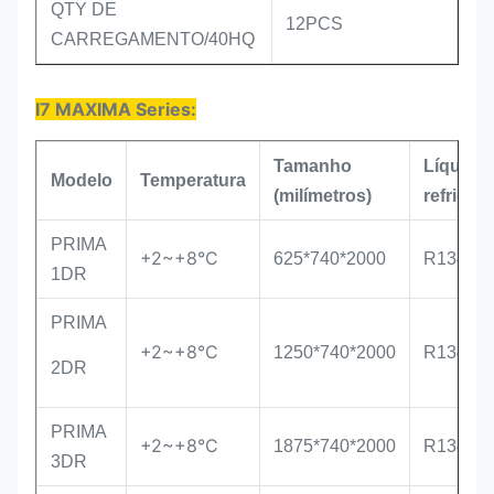
QTY DE
12PCS
CARREGAMENTO/40HQ
I7 MAXIMA Series:
Tamanho
Líquido
Modelo
Temperatura
(milímetros)
refriger
PRIMA
+2~+8°C
625*740*2000
R134a/R
1DR
PRIMA
+2~+8°C
1250*740*2000
R134a/R
2DR
PRIMA
+2~+8°C
1875*740*2000
R134a/R
3DR