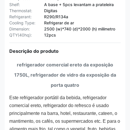
Shelf:
A base + 5pcs levantam a prateleira
Thermostat:
Digitas
Refrigerant:
R290/R134a
Cooling Type:
Refrigerar de ar
Dimension:
2500 (w)*740 (d)*2000 (h) milímetro
QTY(40hq):
12pcs
Descrição do produto
refrigerador comercial ereto da exposição
1750L, refrigerador de vidro da exposição da
porta quatro
Este refrigerador portátil da bebida, refrigerador
comercial ereto, refrigerador do refresco é usado
principalmente na barra, hotel, restaurante, cateen, o
mantimento, os cafés, os supermercados etc. E para o
alimento mais frio, tal como o vegetal, fruto, bebidas,