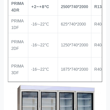
PRIMA
+2~+8°C
2500*740*2000
R134a/R
4DR
PRIMA
-16~-22°C
625*740*2000
R404a/R
1DF
PRIMA
-16~-22°C
1250*740*2000
R404a/R
2DF
PRIMA
-16~-22°C
1875*740*2000
R404a/R
3DF