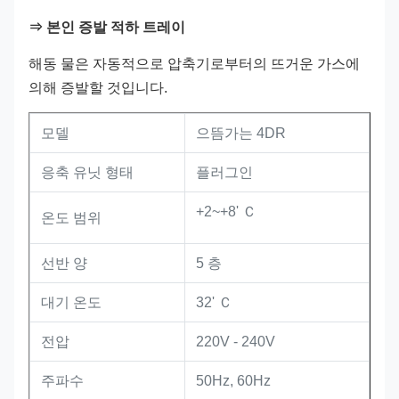
⇒ 본인 증발 적하 트레이
해동 물은 자동적으로 압축기로부터의 뜨거운 가스에
의해 증발할 것입니다.
모델
으뜸가는 4DR
응축 유닛 형태
플러그인
+2~+8' Ｃ
온도 범위
선반 양
5 층
대기 온도
32' Ｃ
전압
220V - 240V
주파수
50Hz, 60Hz