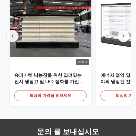
VIDEO
슈퍼마켓 낙농장을 위한 열려있는
에너지 절약 열려
전시 냉장고 및 LED 점화를 가진 음
야외 냉장된 진열
료
최상의 가격을 얻으세요
최상의 가
문의 를 보내십시오