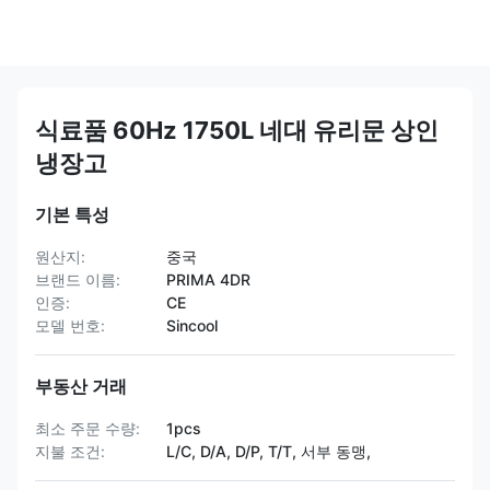
식료품 60Hz 1750L 네대 유리문 상인
냉장고
기본 특성
원산지:
중국
브랜드 이름:
PRIMA 4DR
인증:
CE
모델 번호:
Sincool
부동산 거래
최소 주문 수량:
1pcs
지불 조건:
L/C, D/A, D/P, T/T, 서부 동맹,