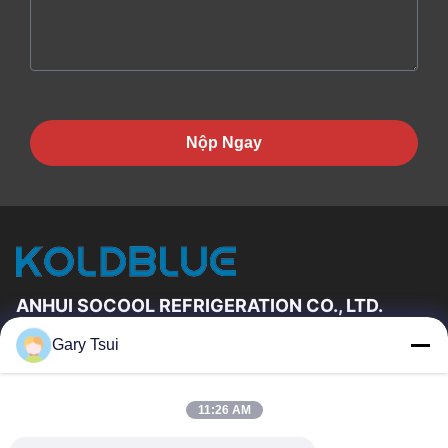
Nộp Ngay
ANHUI SOCOOL REFRIGERATION CO., LTD.
Gary Tsui
Đường Dẫn Nhanh
Trang Chủ
Các Sản Phẩm
11:26 AM
Video
Về Chúng Tôi