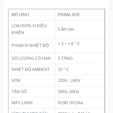
MÔ HÌNH
PRIMA 4DR
LOẠI ĐƠN VỊ ĐIỀU
Cắm vào
KHIỂN
+ 2 ~ + 8 ° C
PHẠM VI NHIỆT ĐỘ
SỐ LƯỢNG CÓ HẠN
5 TẦNG
NHIỆT ĐỘ AMBIENT
32 ° C
VÔN
220V - 240V
TẦN SỐ
50Hz, 60Hz
MÁY LẠNH
R290 / R134a