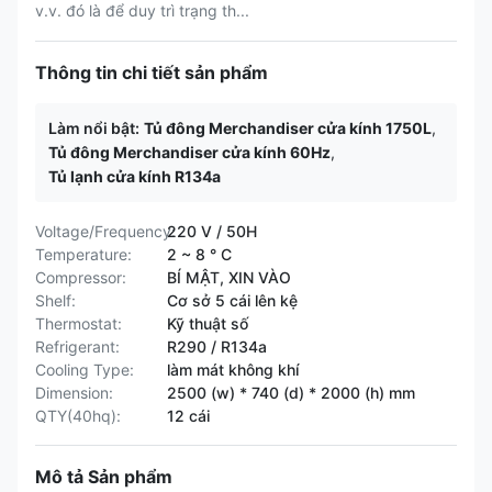
v.v. đó là để duy trì trạng th...
Thông tin chi tiết sản phẩm
Làm nổi bật:
Tủ đông Merchandiser cửa kính 1750L
,
Tủ đông Merchandiser cửa kính 60Hz
,
Tủ lạnh cửa kính R134a
Voltage/Frequency:
220 V / 50H
Temperature:
2 ~ 8 ° C
Compressor:
BÍ MẬT, XIN VÀO
Shelf:
Cơ sở 5 cái lên kệ
Thermostat:
Kỹ thuật số
Refrigerant:
R290 / R134a
Cooling Type:
làm mát không khí
Dimension:
2500 (w) * 740 (d) * 2000 (h) mm
QTY(40hq):
12 cái
Mô tả Sản phẩm