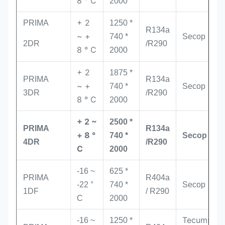
8 ° C
2000
+ 2
PRIMA
1250 *
R134a
~ +
740 *
Secop
2DR
/
R290
8 ° C
2000
+ 2
1875 *
PRIMA
R134a
~ +
740 *
Secop
3DR
/
R290
8 ° C
2000
+ 2 ~
2500 *
PRIMA
R134a
+ 8 °
740 *
Secop
4DR
/
R290
C
2000
-16 ~
625 *
PRIMA
R404a
-22 °
740 *
Secop
1DF
/ R290
C
2000
Tecumseh
-16 ~
1250 *