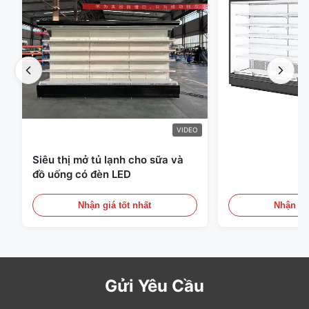
VIDEO
Siêu thị mở tủ lạnh cho sữa và
đồ uống có đèn LED
Nhận giá tốt nhất
Nhận giá
Gửi Yêu Cầu