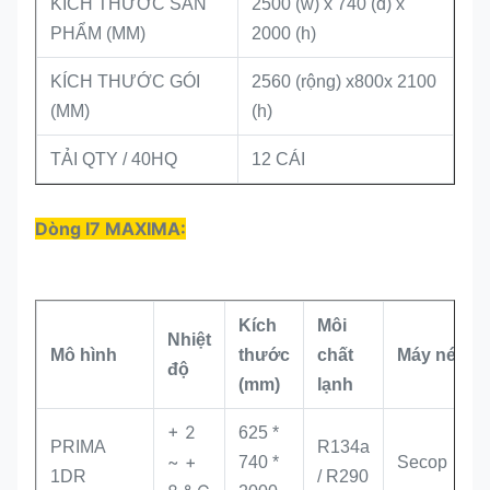
KÍCH THƯỚC SẢN
2500 (w) x 740 (d) x
PHẨM (MM)
2000 (h)
KÍCH THƯỚC GÓI
2560 (rộng) x800x 2100
(MM)
(h)
TẢI QTY / 40HQ
12 CÁI
Dòng I7 MAXIMA:
Kích
Môi
Nhiệt
Mô hình
thước
chất
Máy nén
độ
(mm)
lạnh
+ 2
625 *
PRIMA
R134a
~ +
740 *
Secop
1DR
/ R290