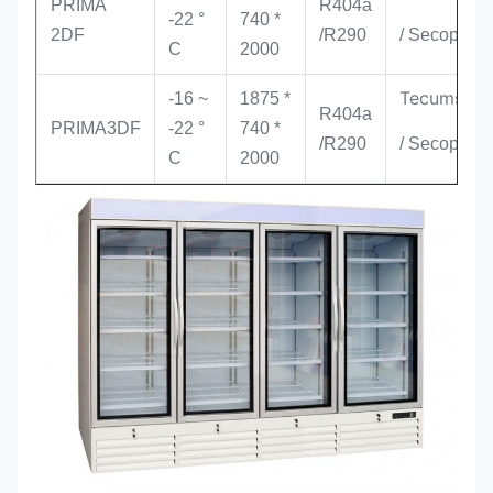
PRIMA
R404a
-22 °
740 *
2DF
/
R290
/ Secop
C
2000
Tecumseh
-16 ~
1875 *
R404a
PRIMA
3DF
-22 °
740 *
/
R290
/ Secop
C
2000