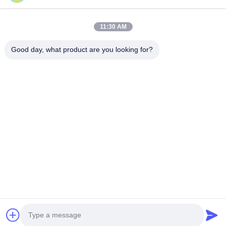
Casa
Produtos
11:30 AM
Vídeos
Sobre Nós
Excursão Da Fábrica
Controle Da Qualidade
Good day, what product are you looking for?
Contacte-Nos
Peça Umas Citações
Notícia
Contacte-Nos
86-551-64287663
86-551-64287663
sales@sincool.net
Direitos autorais © 2017-2026 ANHUI SOCOOL REFRIGERATION CO.,
LTD.. . Todos os direitos reservados.