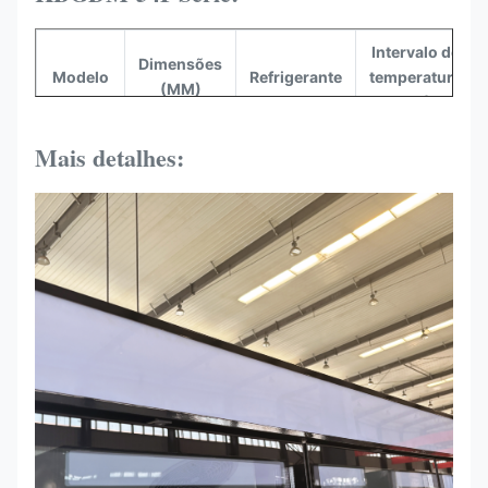
Intervalo de
Dimensões
Modelo
Refrigerante
temperatura
(MM)
(°C)
53.54
Mais detalhes:
KBGDM-
"x33.07"
R290
-10~0°F
54F
x82.68"