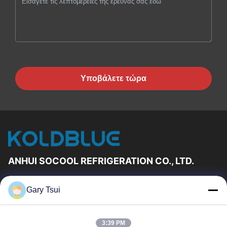
Υποβάλετε τώρα
ANHUI SOCOOL REFRIGERATION CO., LTD.
Γρήγορες Συνδέσεις
Gary Tsui
Σπίτι
Προϊόντα
Βίντεο
Περίπου Εμείς
3:39 PM