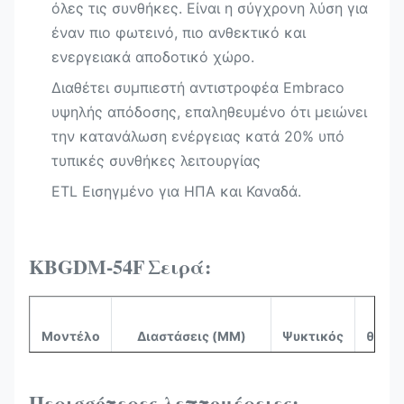
όλες τις συνθήκες. Είναι η σύγχρονη λύση για
έναν πιο φωτεινό, πιο ανθεκτικό και
ενεργειακά αποδοτικό χώρο.
Διαθέτει συμπιεστή αντιστροφέα Embraco
υψηλής απόδοσης, επαληθευμένο ότι μειώνει
την κατανάλωση ενέργειας κατά 20%​ υπό
τυπικές συνθήκες λειτουργίας
ETL Εισηγμένο για ΗΠΑ και Καναδά.​
KBGDM-54F
Σειρά:
Ε
Μοντέλο
Διαστάσεις (MM)
Ψυκτικός
θερμο
KBGDM-
Περισσότερες λεπτομέρειες:
53,54"x33,07"x82,68"
R290
-1