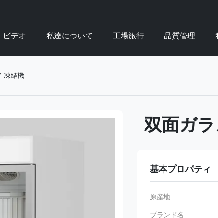
ビデオ
私達について
工場旅行
品質管理
 凍結機
双面ガラ
基本プロパティ
原産地:
ブランド名: