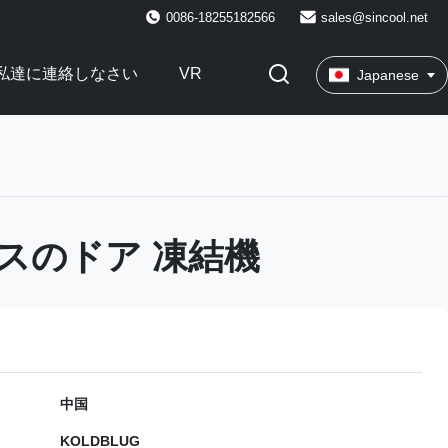
0086-18255182566
sales@sincool.net
私達に連絡しなさい
VR
Japanese
スのドア 凍結機
中国
KOLDBLUG