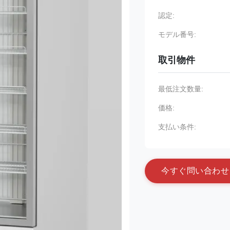
認定:
モデル番号:
取引物件
最低注文数量:
価格:
支払い条件:
今
す
ぐ
問
い
合
わ
せ