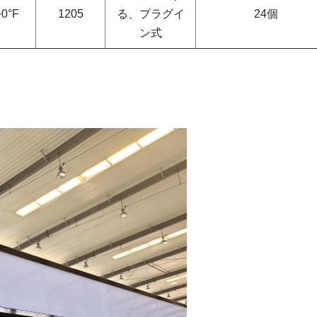
~0°F
1205
る、プラグイ
24個
ン式