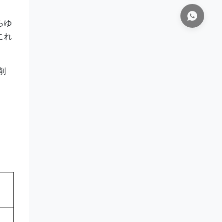
らゆ
これ
削