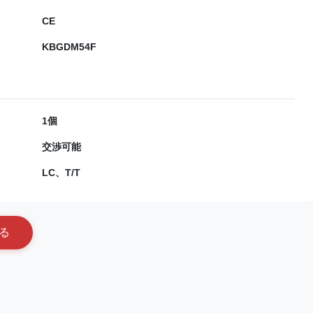
CE
KBGDM54F
1個
交渉可能
LC、T/T
る