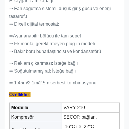
E kaygan cam kapağı
⇒ Fan soğutma sistemi, düşük giriş gücü ve enerji
tasarrufu
⇒ Dixell dijital termostat;
⇒Ayarlanabilir bölücü ile tam sepet
⇒ Ek montaj gerektirmeyen plug-in modeli
⇒ Bakır boru buharlaştırıcısı ve kondansatörü
⇒ Reklam çıkartması: İsteğe bağlı
⇒ Soğutulmamış raf: İsteğe bağlı
⇒ 1.45m/2.1m/2.5m serbest kombinasyonu
Özellikler:
Modelle
VARY 210
Kompresör
SECOP, bağlan.
-16°C ile -22°C