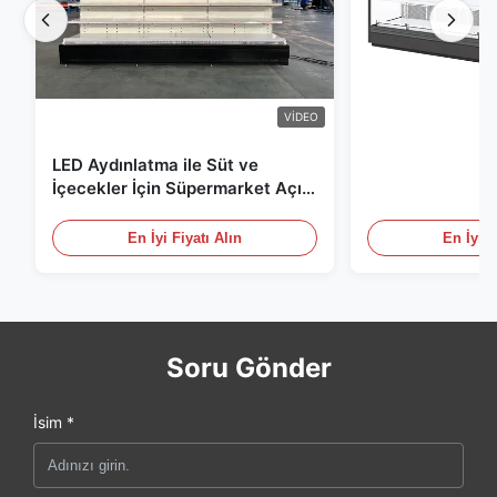
VIDEO
LED Aydınlatma ile Süt ve
İçecekler İçin Süpermarket Açık
Teşhir Dolabı
En İyi Fiyatı Alın
En İyi F
Soru Gönder
İsim *