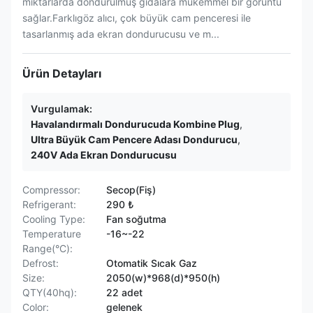
miktarlarda dondurulmuş gıdalara mükemmel bir görüntü
sağlar.Farklıgöz alıcı, çok büyük cam penceresi ile
tasarlanmış ada ekran dondurucusu ve m...
Ürün Detayları
Vurgulamak:
Havalandırmalı Dondurucuda Kombine Plug
,
Ultra Büyük Cam Pencere Adası Dondurucu
,
240V Ada Ekran Dondurucusu
Compressor:
Secop(Fiş)
Refrigerant:
290 ₺
Cooling Type:
Fan soğutma
Temperature
-16~-22
Range(°C):
Defrost:
Otomatik Sıcak Gaz
Size:
2050(w)*968(d)*950(h)
QTY(40hq):
22 adet
Color:
gelenek