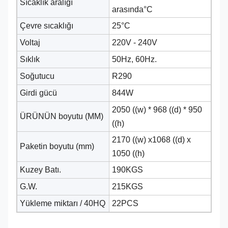
Sıcaklık aralığı
arasında
°C
Çevre sıcaklığı
25°C
Voltaj
220V - 240V
Sıklık
50Hz, 60Hz.
Soğutucu
R290
Girdi gücü
844W
2050 ((w) * 968 ((d) * 950
ÜRÜNÜN boyutu (MM)
((h)
2170 ((w) x1068 ((d) x
Paketin boyutu (mm)
1050 ((h)
Kuzey Batı.
190KGS
G.W.
215KGS
Yükleme miktarı / 40HQ
22PCS