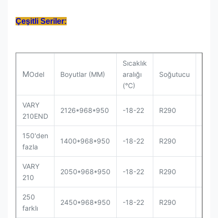
Çeşitli Seriler:
Sıcaklık
M
Odel
Boyutlar (MM)
aralığı
Soğutucu
Komp
(°C)
VARY
2126*968*950
-18-22
R290
Sec
210END
150'den
1400*968*950
-18-22
R290
Sec
fazla
VARY
2050*968*950
-18-22
R290
Sec
210
250
2450*968*950
-18-22
R290
Sec
farklı