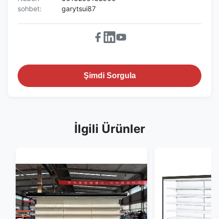
sohbet:
garytsui87
Şimdi Sorgula
İlgili Ürünler