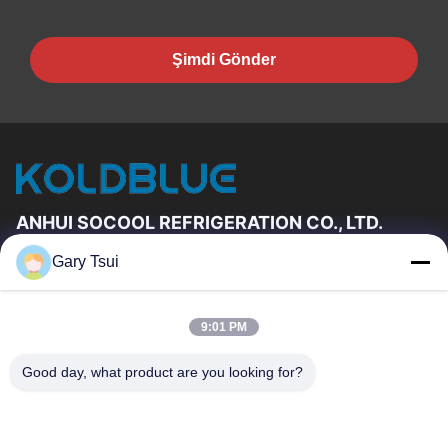
Şimdi Gönder
ANHUI SOCOOL REFRIGERATION CO., LTD.
Gary Tsui
Hızlı Linkler
Ev
Ürün:% S
9:01 PM
VİDEOLAR
Hakkımızda
Fabrika Turu
Kalite Kontrol
Good day, what product are you looking for?
Bizimle Iletişime Geçin
Bir Teklif Isteği
Haberler