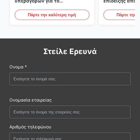
υπεραγορών για το
επίδειξης αποτ
γαλακτοκομείο και ποτά με το
υπαίθριες κατ
φωτισμό των οδηγήσεων
περιπτώσεις επ
Πάρτε την καλύτερη τιμή
Πάρτε την κ
Στείλε Ερευνά
Ονομα *
Ονομασία εταιρείας
Αριθμός τηλεφώνου