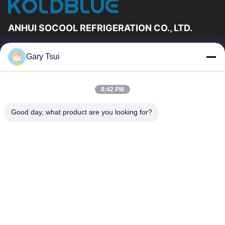
ANHUI SOCOOL REFRIGERATION CO., LTD.
Γρήγορες Συνδέσεις
Gary Tsui
Σπίτι
Προϊόντα
Βίντεο
Περίπου Εμείς
8:42 PM
Γύρος Εργοστασίων
Ποιοτικός Έλεγχος
Good day, what product are you looking for?
Μας Ελάτε Σε Επαφή Με
Ζητήστε Ένα Απόσπασμα
Ειδήσεις
Μας Ελάτε Σε Επαφή Με
86-551-64287663
86-551-64287663
sales@sincool.net