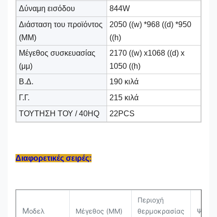
Δύναμη εισόδου
844W
Διάσταση του προϊόντος
2050 ((w) *968 ((d) *950
(MM)
((h)
Μέγεθος συσκευασίας
2170 ((w) x1068 ((d) x
(μμ)
1050 ((h)
Β.Δ.
190 κιλά
Γ.Γ.
215 κιλά
ΤΟΥΤΗΣΗ ΤΟΥ / 40HQ
22PCS
Διαφορετικές σειρές:
Περιοχή
Μ
οδελ
Μέγεθος (MM)
θερμοκρασίας
Ψυκτι