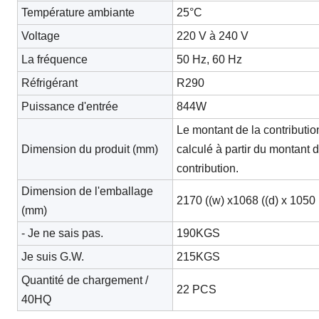
Température ambiante
25°C
Voltage
220 V à 240 V
La fréquence
50 Hz, 60 Hz
Réfrigérant
R290
Puissance d'entrée
844W
Le montant de la contributio
Dimension du produit (mm)
calculé à partir du montant d
contribution.
Dimension de l'emballage
2170 ((w) x1068 ((d) x 1050 
(mm)
- Je ne sais pas.
190KGS
Je suis G.W.
215KGS
Quantité de chargement /
22 PCS
40HQ