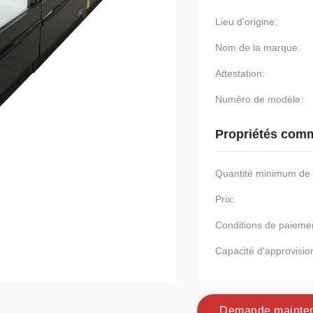
Lieu d'origine:
Nom de la marque:
Attestation:
Numéro de modèle:
Propriétés comm
Quantité minimum d
Prix:
Conditions de paieme
Capacité d'approvisi
D
e
m
a
n
d
e
m
a
i
n
t
e