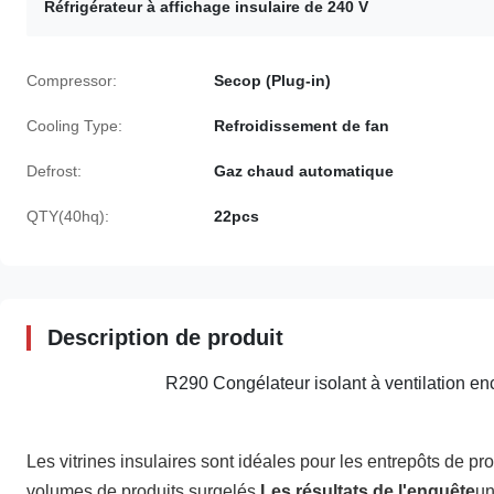
Réfrigérateur à affichage insulaire de 240 V
Compressor:
Secop (Plug-in)
Cooling Type:
Refroidissement de fan
Defrost:
Gaz chaud automatique
QTY(40hq):
22pcs
Description de produit
R290 Congélateur isolant à ventilation en
Les vitrines insulaires sont idéales pour les entrepôts de pr
volumes de produits surgelés.
Les résultats de l'enquête
un