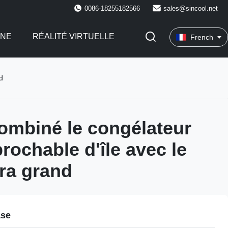
0086-18255182566
sales@sincool.net
INE
RÉALITÉ VIRTUELLE
French
d
ombiné le congélateur
rochable d'île avec le
ltra grand
ase