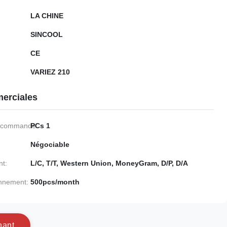
LA CHINE
SINCOOL
CE
VARIEZ 210
erciales
e commande:
PCs 1
Négociable
nt:
L/C, T/T, Western Union, MoneyGram, D/P, D/A
onnement:
500pcs/month
n
a
n
t