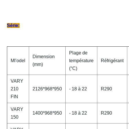
Série:
Plage de
Dimension
M
l'odel
température
Réfrigérant
(mm)
(°C)
VARY
210
2126*968*950
- 18 à 22
R290
FIN
VARY
1400*968*950
- 18 à 22
R290
150