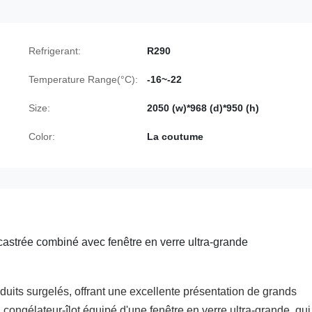
Refrigerant:
R290
Temperature Range(°C):
-16~-22
Size:
2050 (w)*968 (d)*950 (h)
Color:
La coutume
castrée combiné avec fenêtre en verre ultra-grande
oduits surgelés, offrant une excellente présentation de grands
 congélateur-îlot équipé d'une fenêtre en verre ultra-grande, qui