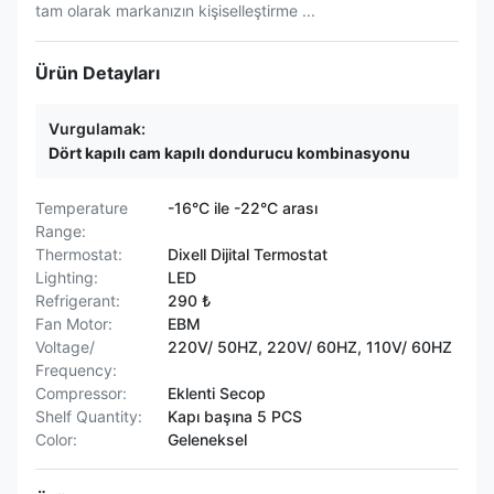
tam olarak markanızın kişiselleştirme ...
Ürün Detayları
Vurgulamak:
Dört kapılı cam kapılı dondurucu kombinasyonu
Temperature
-16°C ile -22°C arası
Range:
Thermostat:
Dixell Dijital Termostat
Lighting:
LED
Refrigerant:
290 ₺
Fan Motor:
EBM
Voltage/
220V/ 50HZ, 220V/ 60HZ, 110V/ 60HZ
Frequency:
Compressor:
Eklenti Secop
Shelf Quantity:
Kapı başına 5 PCS
Color:
Geleneksel