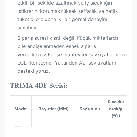
etkili bir şekilde azaltmak ve iç sıcaklığın
istikrarını korumakYüksek şeffaflık ve netlik
tüketicilere daha iyi bir görsel deneyim
sunabilir.
Sipariş süresi kısıtlı değil. Küçük miktarlarda
bile endişelenmeden esnek sipariş
verebilirsiniz.Karışık konteyner sevkiyatlarını ve
LCL (Konteyner Yükünden Az) sevkiyatlarını
destekliyoruz.
TRIMA 4DF Serisi:
Sıcaklık
Ha
Model
Boyutlar (MM)
Soğutucu
aralığı
(°C)
TRIMA
1250*810*2000
R290
-16~22
8
2DF