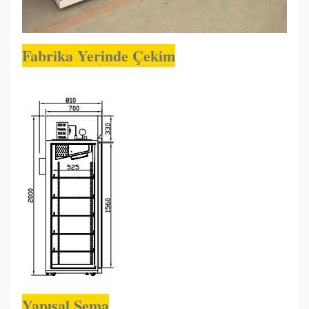
Fabrika Yerinde Çekim
Yapısal Şema