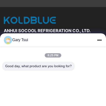
ANHUI SOCOOL REFRIGERATION CO., LTD.
Gary Tsui
Hızlı Linkler
Ev
Ürün:% S
8:25 PM
VİDEOLAR
Hakkımızda
Fabrika Turu
Kalite Kontrol
Good day, what product are you looking for?
Bizimle Iletişime Geçin
Bir Teklif Isteği
Haberler
Bize Ulaşın
86-551-64287663
86-551-64287663