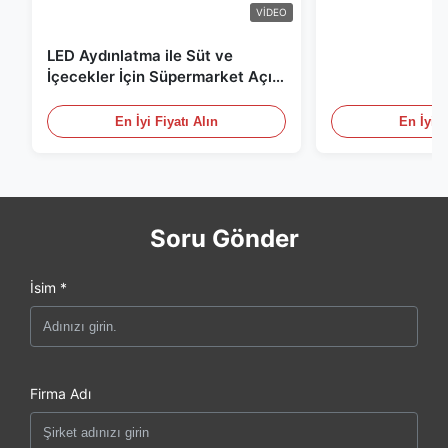
VIDEO
LED Aydınlatma ile Süt ve
İçecekler İçin Süpermarket Açık
Teşhir Dolabı
En İyi Fiyatı Alın
En İyi F
Soru Gönder
İsim *
Firma Adı