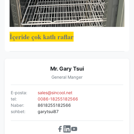
İçeride çok katlı raflar
Mr. Gary Tsui
General Manger
E-posta:
sales@sincool.net
tel:
0086-18255182566
Naber:
8618255182566
sohbet:
garytsui87