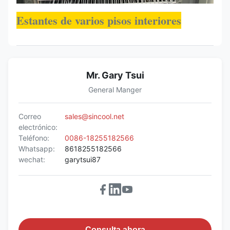
Estantes de varios pisos interiores
Mr. Gary Tsui
General Manger
Correo
sales@sincool.net
electrónico:
Teléfono:
0086-18255182566
Whatsapp:
8618255182566
wechat:
garytsui87
Consulta ahora