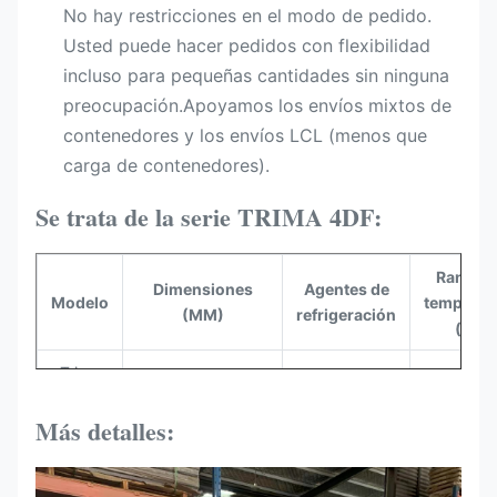
No hay restricciones en el modo de pedido.
Usted puede hacer pedidos con flexibilidad
incluso para pequeñas cantidades sin ninguna
preocupación.Apoyamos los envíos mixtos de
contenedores y los envíos LCL (menos que
carga de contenedores).
Se trata de la serie TRIMA 4DF:
Rango 
Dimensiones
Agentes de
Modelo
temperat
(MM)
refrigeración
(°C)
Trima
1250*810*2000
R290
- 16 ~ 2
2DF
Más detalles:
Trima
1875*810*2000
R290
- 16 ~ 2
3DF