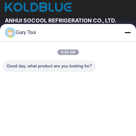
ANHUI SOCOOL REFRIGERATION CO., LTD.
Gary Tsui
Vínculos Rápidos
Hogar
Productos
9:26 AM
Videos
Sobre Nosotros
Viaje De La Fábrica
Control De Calidad
Good day, what product are you looking for?
Éntrenos En Contacto Con
Pida Una Cita
Noticias
Éntrenos En Contacto Con
86-551-64287663
86-551-64287663
sales@sincool.net