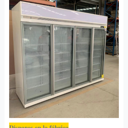
Trima
2500*810*2000
R290
- 16 ~ 2
4DF
Disparos en la fábrica