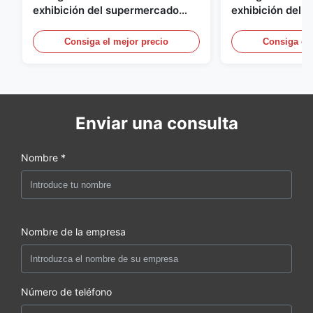
exhibición del supermercado
exhibición del a
para la lechería y bebidas con la
energía, vitrina
iluminación del LED
aire abierto
Consiga el mejor precio
Consiga el 
Enviar una consulta
Nombre *
Nombre de la empresa
Número de teléfono