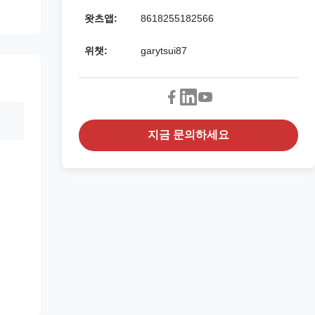
왓츠앱:
8618255182566
위챗:
garytsui87
지금 문의하세요