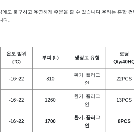
양에도 불구하고 유연하게 주문을 할 수 있습니다.우리는 혼합 컨
다..
온도 범위
로딩
부피 (L)
냉장고 유형
(°C)
Qty/40H
환기, 플러그
-16~22
810
22PCS
인
환기, 플러그
-16~22
1260
13PCS
인
환기, 플러그
-16~22
1700
8PCS
인