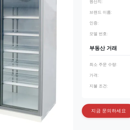
원산지:
브랜드 이름:
인증:
모델 번호:
부동산 거래
최소 주문 수량:
가격:
지불 조건:
지
금
문
의
하
세
요