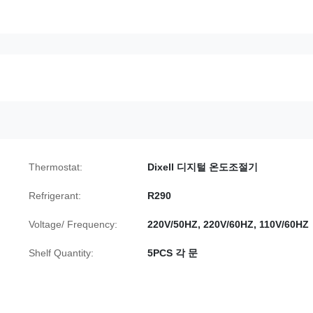
Thermostat:
Dixell 디지털 온도조절기
Refrigerant:
R290
Voltage/ Frequency:
220V/50HZ, 220V/60HZ, 110V/60HZ
Shelf Quantity:
5PCS 각 문