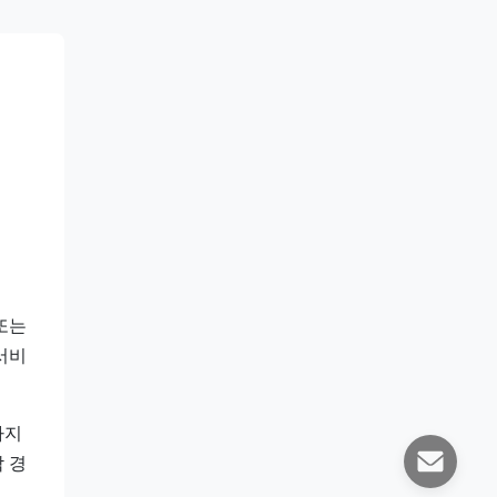
또는
서비
가지
 경