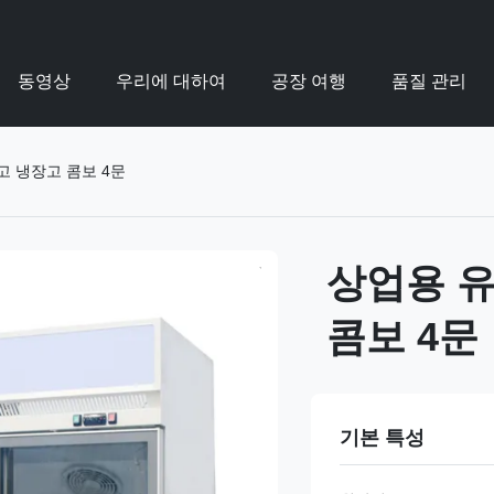
동영상
우리에 대하여
공장 여행
품질 관리
고 냉장고 콤보 4문
상업용 
콤보 4문
기본 특성