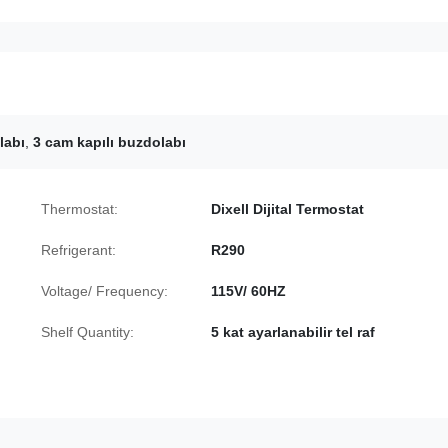
labı
,
3 cam kapılı buzdolabı
Thermostat:
Dixell Dijital Termostat
Refrigerant:
R290
Voltage/ Frequency:
115V/ 60HZ
Shelf Quantity:
5 kat ayarlanabilir tel raf