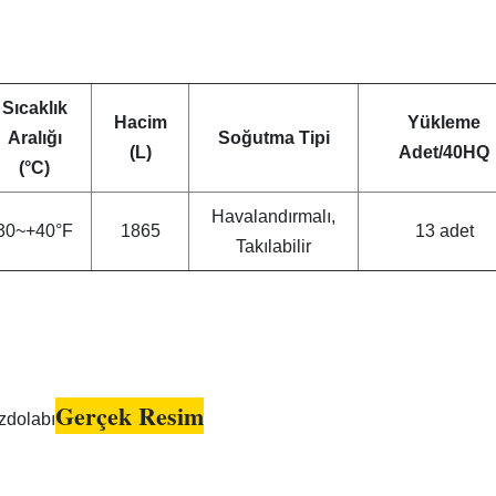
Sıcaklık
Hacim
Yükleme
Aralığı
Soğutma Tipi
(L)
Adet/40HQ
(°C)
Havalandırmalı,
30~+40°F
1865
13 adet
Takılabilir
Gerçek Resim