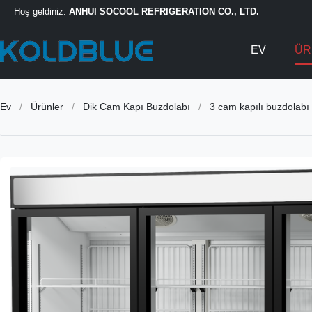
Hoş geldiniz.
ANHUI SOCOOL REFRIGERATION CO., LTD.
EV
ÜR
Ev
/
Ürünler
/
Dik Cam Kapı Buzdolabı
/
3 cam kapılı buzdolabı