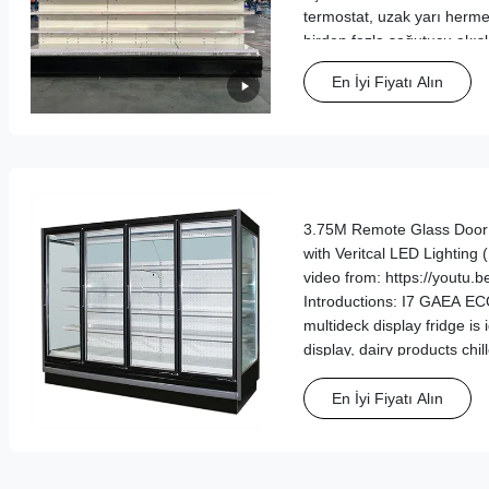
termostat, uzak yarı herme
birden fazla soğutucu akış
enerji tasarrufu, optimize e
En İyi Fiyatı Alın
renk seçenekleri sunar.
3.75M Remote Glass Door 
with Veritcal LED Lighting
video from: https://youtu.
Introductions: I7 GAEA EC
multideck display fridge is 
display, dairy products chill
En İyi Fiyatı Alın