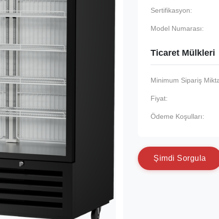
Sertifikasyon:
Model Numarası:
Ticaret Mülkleri
Minimum Sipariş Mikta
Fiyat:
Ödeme Koşulları:
Ş
i
m
d
i
S
o
r
g
u
l
a