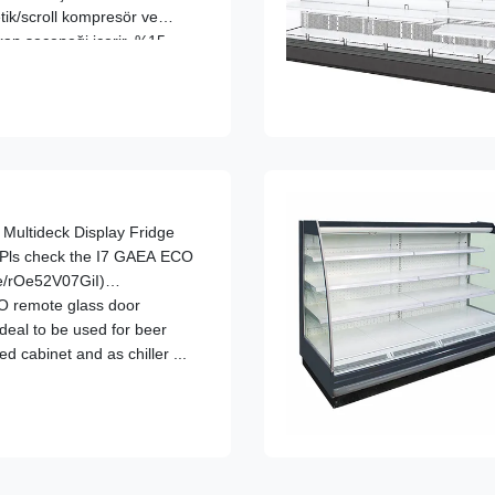
tik/scroll kompresör ve
kan seçeneği içerir. %15
dilmiş alan kullanımı ve özel
Multideck Display Fridge
 (Pls check the I7 GAEA ECO
be/rOe52V07GiI)
O remote glass door
ideal to be used for beer
ed cabinet and as chiller ...