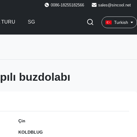
0086-18255182566
sales@sincool.net
A TURU
SG
Turkish
pılı buzdolabı
Çin
KOLDBLUG