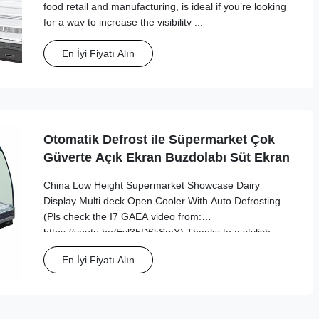
food retail and manufacturing, is ideal if you’re looking
for a way to increase the visibility ...
En İyi Fiyatı Alın
Otomatik Defrost ile Süpermarket Çok
Güverte Açık Ekran Buzdolabı Süt Ekran
China Low Height Supermarket Showcase Dairy
Display Multi deck Open Cooler With Auto Defrosting
(Pls check the I7 GAEA video from:
https://youtu.be/Evl35D6kSmY) Thanks to a stylish,
modern design, this I7 GAEA L remote multideck chiller
En İyi Fiyatı Alın
offers outstanding visual appeal, as well as high
performance ...