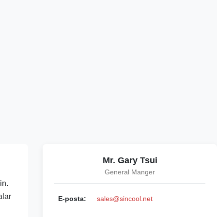
Mr. Gary Tsui
General Manger
in.
alar
E-posta:
sales@sincool.net