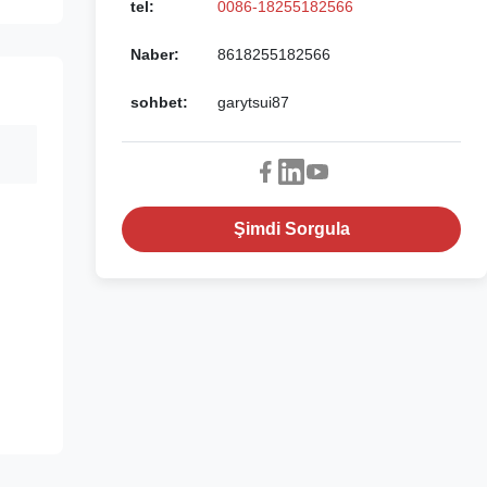
tel:
0086-18255182566
Naber:
8618255182566
sohbet:
garytsui87
Şimdi Sorgula