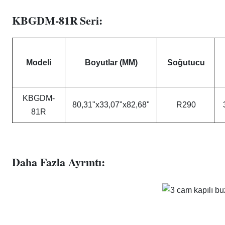
KBGDM-81R
Seri:
Modeli
Boyutlar (MM)
Soğutucu
KBGDM-
80,31"x33,07"x82,68"
R290
81R
Daha Fazla Ayrıntı: