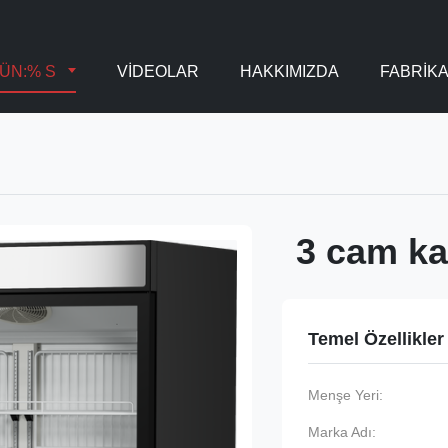
ÜN:% S
VİDEOLAR
HAKKIMIZDA
FABRIK
3 cam ka
Temel Özellikler
Menşe Yeri:
Marka Adı: