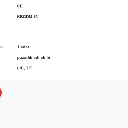
CE
KBGDM 81
rı:
1 adet
pazarlık edilebilir
L/C, T/T