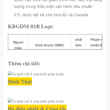
lượng trong điều kiện vận hành tiêu chuẩn
ETL được liệt kê cho Hoa Kỳ và Canada.​
KBGDM-81R
Loạt:
chất
Phạm vi
Người
Kích thước (MM)
làm
nhiệt độ
mẫu
lạnh
(° C)
Thêm chi tiết:
KBGDM-
80,31"x33,07"x82,68"
R290
30~+40°F
81R
Hình Thật
Bộ điều nhiệt & Công tắc