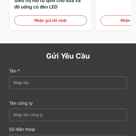
Siêu thị mở tủ lạnh cho sữa và
đồ uống có đèn LED
Nhận giá tốt nhất
Nhận giá
Gửi Yêu Cầu
Tên *
Tên công ty
Số điện thoại