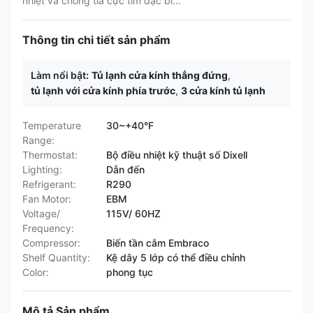
nhiệt và chống tia cực tím đặc bi...
Thông tin chi tiết sản phẩm
Làm nổi bật:
Tủ lạnh cửa kính thẳng đứng
,
tủ lạnh với cửa kính phía trước
,
3 cửa kính tủ lạnh
Temperature
30~+40°F
Range:
Thermostat:
Bộ điều nhiệt kỹ thuật số Dixell
Lighting:
Dẫn đến
Refrigerant:
R290
Fan Motor:
EBM
Voltage/
115V/ 60HZ
Frequency:
Compressor:
Biến tần cắm Embraco
Shelf Quantity:
Kệ dây 5 lớp có thể điều chỉnh
Color:
phong tục
Mô tả Sản phẩm