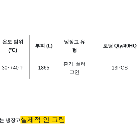
온도 범위
냉장고 유
부피 (L)
로딩 Qty/40HQ
(°C)
형
환기, 플러
30~+40°F
1865
13PCS
그인
실제적 인 그림