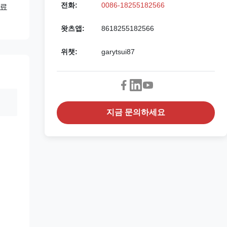
전화:
0086-18255182566
장료
왓츠앱:
8618255182566
위챗:
garytsui87
지금 문의하세요