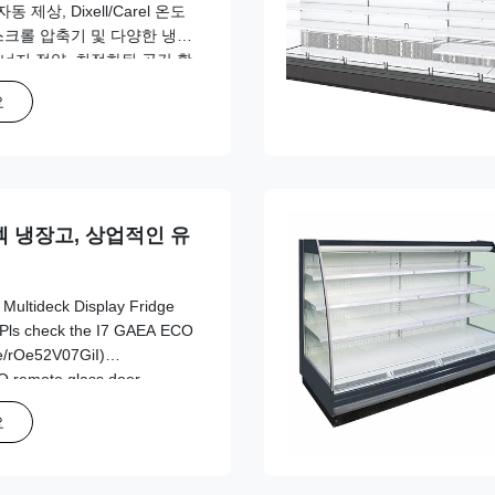
상, Dixell/Carel 온도
스크롤 압축기 및 다양한 냉매
에너지 절약, 최적화된 공간 활
제공합니다.
요
 덱 냉장고, 상업적인 유
Multideck Display Fridge
 (Pls check the I7 GAEA ECO
be/rOe52V07GiI)
O remote glass door
ideal to be used for beer
요
ed cabinet and as chiller ...