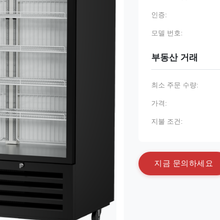
인증:
모델 번호:
부동산 거래
최소 주문 수량:
가격:
지불 조건:
지
금
문
의
하
세
요