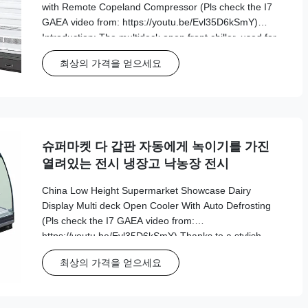
with Remote Copeland Compressor (Pls check the I7
GAEA video from: https://youtu.be/Evl35D6kSmY)
Introduction: The multideck open front chiller, used for
food retail and manufacturing, is ideal if you’re looking
최상의 가격을 얻으세요
for a way to increase the visibility ...
슈퍼마켓 다 갑판 자동에게 녹이기를 가진
열려있는 전시 냉장고 낙농장 전시
China Low Height Supermarket Showcase Dairy
Display Multi deck Open Cooler With Auto Defrosting
(Pls check the I7 GAEA video from:
https://youtu.be/Evl35D6kSmY) Thanks to a stylish,
modern design, this I7 GAEA L remote multideck chiller
최상의 가격을 얻으세요
offers outstanding visual appeal, as well as high
performance ...