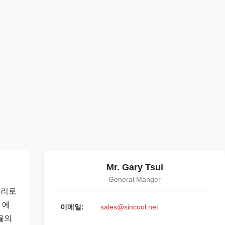
Mr. Gary Tsui
General Manger
유리로
 에
이메일:
sales@sincool.net
율의