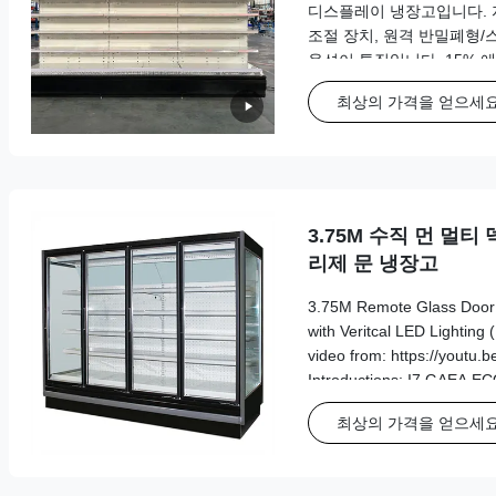
디스플레이 냉장고입니다. 자동 제
조절 장치, 원격 반밀폐형/
옵션이 특징입니다. 15% 
용 및 맞춤형 색상 선택을 
최상의 가격을 얻으세
3.75M 수직 먼 멀티
리제 문 냉장고
3.75M Remote Glass Door 
with Veritcal LED Lighting
video from: https://youtu.
Introductions: I7 GAEA EC
multideck display fridge is 
최상의 가격을 얻으세
display, dairy products chill