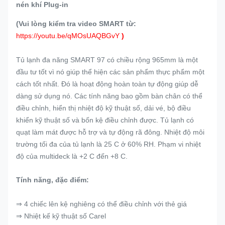
nén khí Plug-in
(Vui lòng kiểm tra video SMART từ:
https://youtu.be/qMOsUAQBGvY
)
Tủ lạnh đa năng SMART 97 có chiều rộng 965mm là một
đầu tư tốt vì nó giúp thể hiện các sản phẩm thực phẩm một
cách tốt nhất.
Đó là hoạt động hoàn toàn tự động giúp dễ
dàng sử dụng nó.
Các tính năng bao gồm bàn chân có thể
điều chỉnh, hiển thị nhiệt độ kỹ thuật số, dải vé, bộ điều
khiển kỹ thuật số và bốn kệ điều chỉnh được.
Tủ lạnh có
quạt làm mát được hỗ trợ và tự động rã đông.
Nhiệt độ môi
trường tối đa của tủ lạnh là 25 C ở 60% RH.
Phạm vi nhiệt
độ của multideck là +2 C đến +8 C.
Tính năng, đặc điểm:
⇒ 4 chiếc lên kệ nghiêng có thể điều chỉnh với thẻ giá
⇒ Nhiệt kế kỹ thuật số Carel