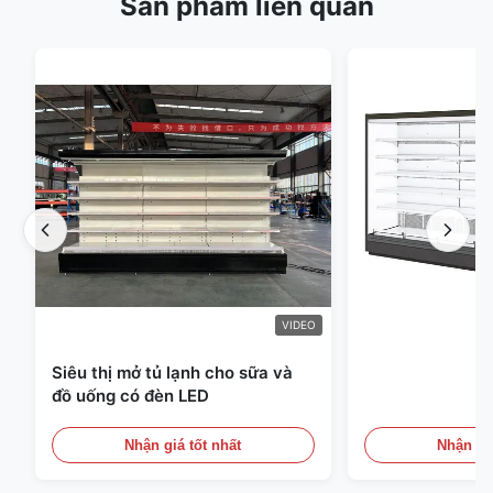
Sản phẩm liên quan
VIDEO
Siêu thị mở tủ lạnh cho sữa và
đồ uống có đèn LED
Nhận giá tốt nhất
Nhận giá