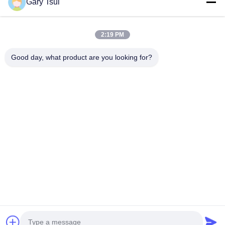
Gary Tsui
Đường Dẫn Nhanh
Trang Chủ
Các Sản Phẩm
2:19 PM
Video
Về Chúng Tôi
Tham Quan Nhà Máy
Kiểm Soát Chất Lượng
Good day, what product are you looking for?
Liên Hệ Chúng Tôi
Yêu Cầu Báo Giá
Tin Tức
Liên Hệ Chúng Tôi
86-551-64287663
86-551-64287663
sales@sincool.net
Bản quyền © 2017-2026 ANHUI SOCOOL REFRIGERATION CO., LTD.. . Đã
đăng ký Bản quyền.