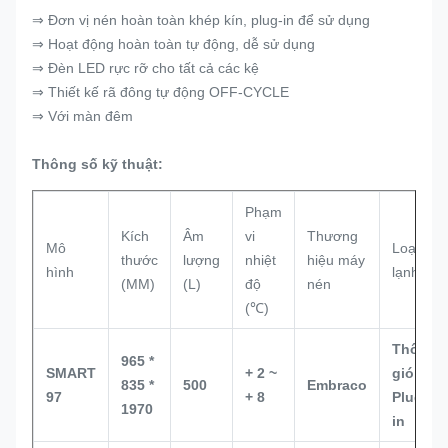
⇒ Đơn vị nén hoàn toàn khép kín, plug-in để sử dụng
⇒ Hoạt động hoàn toàn tự động, dễ sử dụng
⇒ Đèn LED rực rỡ cho tất cả các kệ
⇒ Thiết kế rã đông tự động OFF-CYCLE
⇒ Với màn đêm
Thông số kỹ thuật:
Phạm
Kích
Âm
vi
Thương
Mô
Loại
thước
lượng
nhiệt
hiệu máy
hình
lạnh
(MM)
(L)
độ
nén
(℃)
Thông
965 *
SMART
+ 2 ~
gió,
835 *
500
Embraco
97
+ 8
Plug-
1970
in