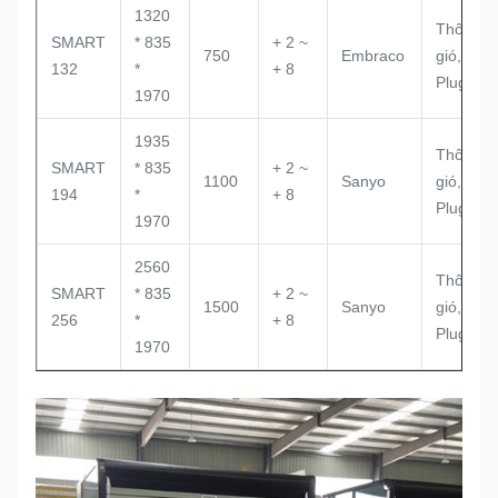
1320
Thông
SMART
* 835
+ 2 ~
750
Embraco
gió,
132
*
+ 8
Plug-in
1970
1935
Thông
SMART
* 835
+ 2 ~
1100
Sanyo
gió,
194
*
+ 8
Plug-in
1970
2560
Thông
SMART
* 835
+ 2 ~
1500
Sanyo
gió,
256
*
+ 8
Plug-in
1970