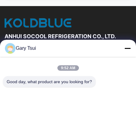
ANHUI SOCOOL REFRIGERATION CO., LTD.
Gary Tsui
Đường Dẫn Nhanh
Trang Chủ
Các Sản Phẩm
9:52 AM
Video
Về Chúng Tôi
Tham Quan Nhà Máy
Kiểm Soát Chất Lượng
Good day, what product are you looking for?
Liên Hệ Chúng Tôi
Yêu Cầu Báo Giá
Tin Tức
Liên Hệ Chúng Tôi
86-551-64287663
86-551-64287663