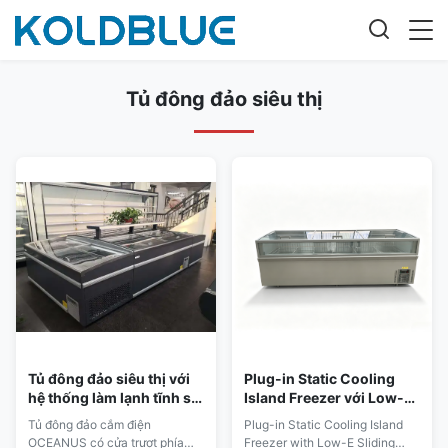
Tủ đông đảo siêu thị
Tủ đông đảo siêu thị với
Plug-in Static Cooling
hệ thống làm lạnh tĩnh sử
Island Freezer với Low-E
dụng môi chất lạnh R290
Sliding Glass
Tủ đông đảo cắm điện
Plug-in Static Cooling Island
và bộ điều nhiệt kỹ thuật
OCEANUS có cửa trượt phía
Freezer with Low-E Sliding