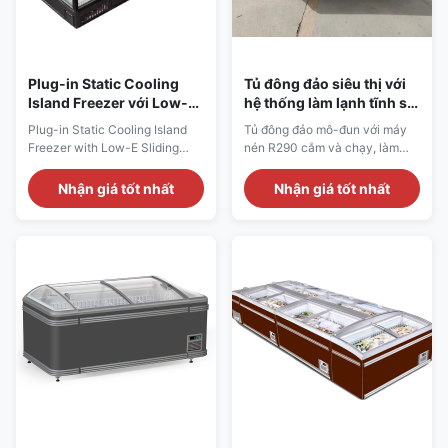
Plug-in Static Cooling
Tủ đông đảo siêu thị với
Island Freezer với Low-E
hệ thống làm lạnh tĩnh sử
Sliding Glass
dụng môi chất lạnh R290
Plug-in Static Cooling Island
Tủ đông đảo mô-đun với máy
và chức năng tự động rã
Freezer with Low-E Sliding
nén R290 cắm và chạy, làm
đông
Glass Our Advantages: GRAND
mát tĩnh, cửa trượt Low-E, rã
island freezer is a self-
đông tự động và màu sắc có
Nhận giá tốt nhất
Nhận giá tốt nhất
contained plug-in model with
thể tùy chỉnh. Chứng nhận
eco-friendly R290 refrigerant
CE/CB/SABER/GEMS.
and static cooling system. It is
fitted with EBM condenser fan
and digital thermostat, as well
as front-back sliding Low-E top
...