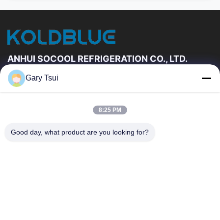
ANHUI SOCOOL REFRIGERATION CO., LTD.
Gary Tsui
Đường Dẫn Nhanh
Trang Chủ
Các Sản Phẩm
8:25 PM
Video
Về Chúng Tôi
Tham Quan Nhà Máy
Kiểm Soát Chất Lượng
Good day, what product are you looking for?
Liên Hệ Chúng Tôi
Yêu Cầu Báo Giá
Tin Tức
Liên Hệ Chúng Tôi
86-551-64287663
86-551-64287663