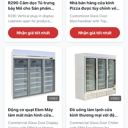
R290 Cắm dọc Tủ trưng
Nhà bán hàng cửa kính
bày Mở cho Sản phẩm
Pizza được tùy chỉnh với
Sữa
bộ phận ngưng tụ được
R290 Vertical plug-in display
Customized Glass Door
gắn trên cùng
cabinets open for produce,
Merchandiser with Top
dairy products, pre-packed
Mounted Condensing Unit for
meatsOUR SMART is Vertical
Pizza Main Features: ⇒ Fan
Nhận giá tốt nhất
Nhận giá tốt nhất
plug-in display cabinets, whch
cooling, bringing no frost to the
is used for the display fresh
cooler and making it cool down
dairy products, cold drinks,
quickly ⇒ R290 CFC-Free
pre-packed meats, fruits &
Refrigerant, which is
vegetables. Suited to all sales
environmentally friendly ⇒
surfaces in small retail areas, ...
Self-contained Secop
compressor, plug in for use ⇒
Top mounted ...
VIDEO
VIDEO
Động cơ quạt Ebm Máy
Đồ uống làm lạnh cửa
làm mát màn hình cửa
kính thương mại với động
kính R290 cho đồ uống
cơ quạt Ebm
Commercial Glass Door Display
Commercial Glass Door Chiller
Cooler with EBM Fan Motors
with EBM Fan Motors for