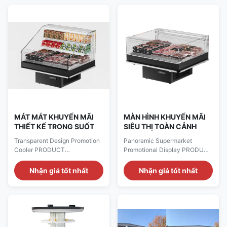
Temperature Type Single-
Negotiation Payment Terms:
temperature Temperature
L/C,D/A,D/P,T/T,Western Union
Control Smart Thermostat
Accessaries Inverter
Function Chill Defrost Type
compressor Product Summary
Auto Defrost Volume
This is the 2026 commercial
Frequency
Wall Mounted ...
220V/50Hz;110V/60Hz...
MÁT MÁT KHUYẾN MÃI
MÀN HÌNH KHUYẾN MÃI
THIẾT KẾ TRONG SUỐT
SIÊU THỊ TOÀN CẢNH
Transparent Design Promotion
Panoramic Supermarket
Cooler PRODUCT
Promotional Display PRODUCT
DESCRIPTION Our
DESCRIPTION Our
Advantages: Panoramic
Advantages: Panoramic
Nhận giá tốt nhất
Nhận giá tốt nhất
Visibility:​ Featuring a 4-sided
Visibility:​ Featuring a 4-sided
transparent design, offering
transparent design, offering
customers a 360° unobstructed
customers a 360° unobstructed
view of your products,
view of your products,
maximizing visual appeal.
maximizing visual appeal.
Hassle-Free Operation:​
Hassle-Free Operation:​