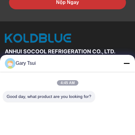
Nộp Ngay
ANHUI SOCOOL REFRIGERATION CO., LTD.
Gary Tsui
Đường Dẫn Nhanh
Trang Chủ
Các Sản Phẩm
4:45 AM
Video
Về Chúng Tôi
Tham Quan Nhà Máy
Kiểm Soát Chất Lượng
Good day, what product are you looking for?
Liên Hệ Chúng Tôi
Yêu Cầu Báo Giá
Tin Tức
Liên Hệ Chúng Tôi
86-551-64287663