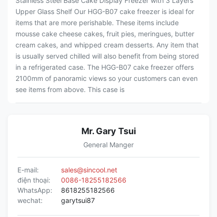
Stainless Steel Base Cake Display Freezer with 3 Layers
Upper Glass Shelf Our HGG-B07 cake freezer is ideal for
items that are more perishable. These items include
mousse cake cheese cakes, fruit pies, meringues, butter
cream cakes, and whipped cream desserts. Any item that
is usually served chilled will also benefit from being stored
in a refrigerated case. The HGG-B07 cake freezer offers
2100mm of panoramic views so your customers can even
see items from above. This case is
Mr. Gary Tsui
General Manger
E-mail:
sales@sincool.net
điện thoại:
0086-18255182566
WhatsApp:
8618255182566
wechat:
garytsui87