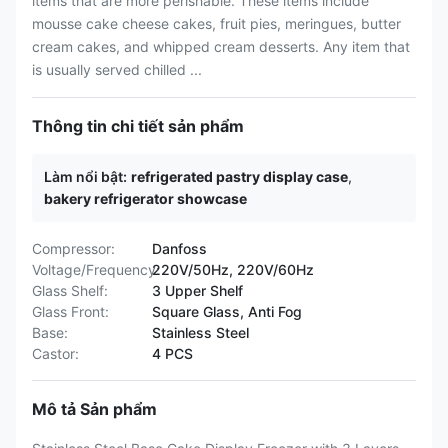
items that are more perishable. These items include
mousse cake cheese cakes, fruit pies, meringues, butter
cream cakes, and whipped cream desserts. Any item that
is usually served chilled ...
Thông tin chi tiết sản phẩm
Làm nổi bật:
refrigerated pastry display case
,
bakery refrigerator showcase
Compressor:
Danfoss
Voltage/Frequency:
220V/50Hz, 220V/60Hz
Glass Shelf:
3 Upper Shelf
Glass Front:
Square Glass, Anti Fog
Base:
Stainless Steel
Castor:
4 PCS
Mô tả Sản phẩm