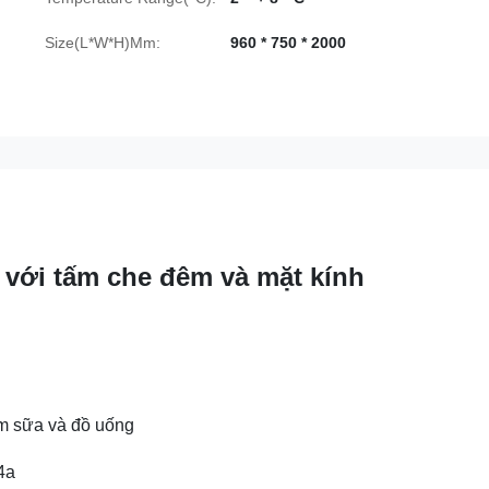
Size(L*W*H)Mm:
960 * 750 * 2000
với tấm che đêm và mặt kính
ẩm sữa và đồ uống
4a