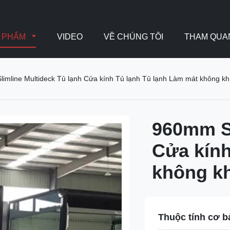
N PHẨM
VIDEO
VỀ CHÚNG TÔI
THAM QUA
imline Multideck Tủ lạnh Cửa kính Tủ lạnh Tủ lạnh Làm mát không khí 
960mm Sl
Cửa kính
không kh
Thuộc tính cơ b