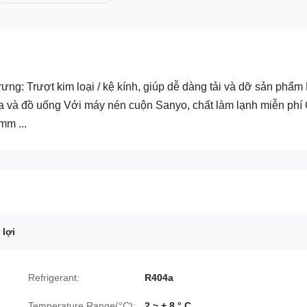
g: Trượt kim loại / kệ kính, giúp dễ dàng tải và dỡ sản phẩm
ữa và đồ uống Với máy nén cuộn Sanyo, chất làm lạnh miễn ph
mm ...
 lợi
Refrigerant:
R404a
Temperature Range(°C):
2 ~ + 8 ° C