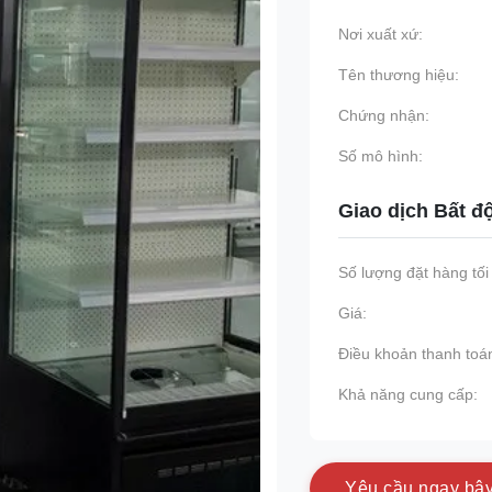
Nơi xuất xứ:
Tên thương hiệu:
Chứng nhận:
Số mô hình:
Giao dịch Bất đ
Số lượng đặt hàng tối 
Giá:
Điều khoản thanh toá
Khả năng cung cấp:
Y
ê
u
c
ầ
u
n
g
a
y
b
â