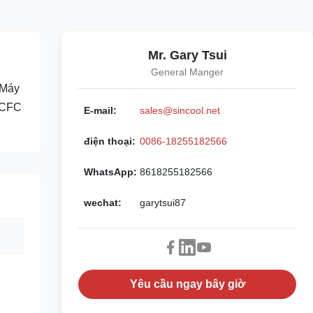
Mr. Gary Tsui
General Manger
 Máy
í CFC
E-mail:
sales@sincool.net
điện thoại:
0086-18255182566
WhatsApp:
8618255182566
wechat:
garytsui87
Yêu cầu ngay bây giờ