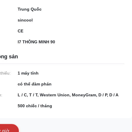
Trung Quốc
sincool
CE
I7 THÔNG MINH 90
ộng sản
thiểu:
1 máy tính
có thể đàm phán
n:
L / C, T / T, Western Union, MoneyGram, D / P, D / A
500 chiếc / tháng
y
g
i
ờ