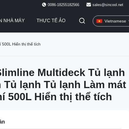
0086-18255182566
sales@sincool.net
N NHÀ MÁY
THỰC TẾ ẢO
Vietnamese
500L Hiển thị thể tích
imline Multideck Tủ lạnh
 Tủ lạnh Tủ lạnh Làm mát
í 500L Hiển thị thể tích
ản