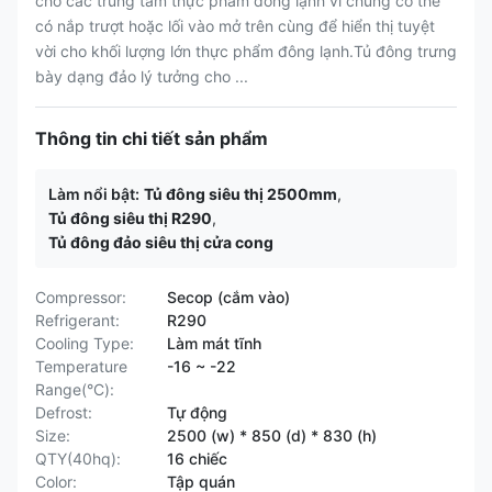
cho các trung tâm thực phẩm đông lạnh vì chúng có thể
có nắp trượt hoặc lối vào mở trên cùng để hiển thị tuyệt
vời cho khối lượng lớn thực phẩm đông lạnh.Tủ đông trưng
bày dạng đảo lý tưởng cho ...
Thông tin chi tiết sản phẩm
Làm nổi bật:
Tủ đông siêu thị 2500mm
,
Tủ đông siêu thị R290
,
Tủ đông đảo siêu thị cửa cong
Compressor:
Secop (cắm vào)
Refrigerant:
R290
Cooling Type:
Làm mát tĩnh
Temperature
-16 ~ -22
Range(°C):
Defrost:
Tự động
Size:
2500 (w) * 850 (d) * 830 (h)
QTY(40hq):
16 chiếc
Color:
Tập quán