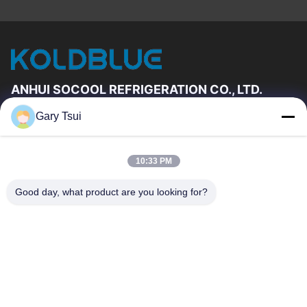
ANHUI SOCOOL REFRIGERATION CO., LTD.
Gary Tsui
Đường Dẫn Nhanh
Trang Chủ
Các Sản Phẩm
10:33 PM
Video
Về Chúng Tôi
Tham Quan Nhà Máy
Kiểm Soát Chất Lượng
Good day, what product are you looking for?
Liên Hệ Chúng Tôi
Yêu Cầu Báo Giá
Tin Tức
Liên Hệ Chúng Tôi
86-551-64287663
86-551-64287663