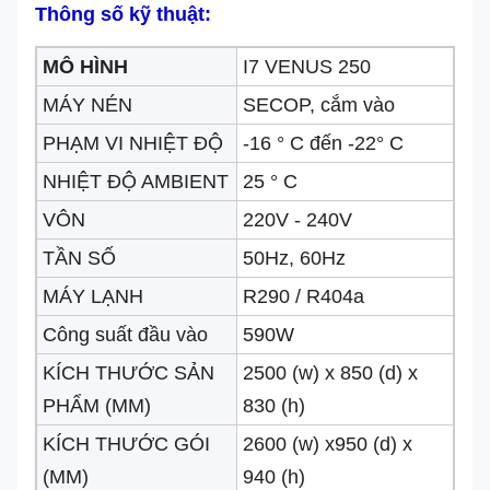
Thông số kỹ thuật:
MÔ HÌNH
I7 VENUS 250
MÁY NÉN
SECOP, cắm vào
PHẠM VI NHIỆT ĐỘ
-16 ° C đến -22
° C
NHIỆT ĐỘ AMBIENT
25 ° C
VÔN
220V - 240V
TẦN SỐ
50Hz, 60Hz
MÁY LẠNH
R290 / R404a
Công suất đầu vào
590W
KÍCH THƯỚC SẢN
2500 (w) x 850 (d) x
PHẨM (MM)
830 (h)
KÍCH THƯỚC GÓI
2600 (w) x950 (d) x
(MM)
940 (h)