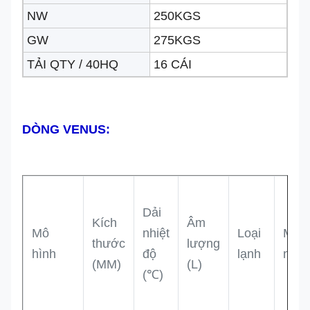
NW
250KGS
GW
275KGS
TẢI QTY / 40HQ
16 CÁI
DÒNG VENUS:
Dải
Kích
Âm
Mô
nhiệt
Loại
Máy
thước
lượng
hình
độ
lạnh
nén
(MM)
(L)
(℃)