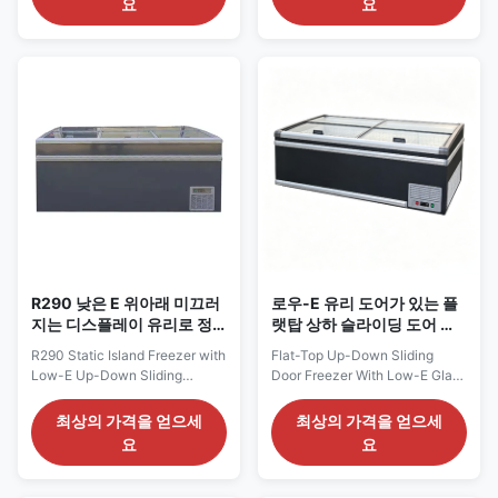
요
요
compressor with eco-friendly
adopts self-contained
R290 refrigerant for plug-and-
compressor with eco-friendly
play operation. Equipped with
R290 refrigerant for plug-and-
static cooling system, EBM
play use. It supports switchable
condenser fan and digital
chiller and freezer modes to
thermostat, it ...
meet diversified display needs.
It ...
R290 낮은 E 위아래 미끄러
로우-E 유리 도어가 있는 플
지는 디스플레이 유리로 정
랫탑 상하 슬라이딩 도어 냉
적 섬 냉장고
동고
R290 Static Island Freezer with
Flat-Top Up-Down Sliding
Low-E Up-Down Sliding
Door Freezer With Low-E Glass
Display Glass Our Advantages:
Doors Our Advantages: The
OCEANUS self-contained
OCEANUS flat-top sliding glass
최상의 가격을 얻으세
최상의 가격을 얻으세
island freezer is equipped with
island freezer is a self-
요
요
built-in compressor using eco-
contained commercial display
friendly R290 refrigerant for
freezer charged with eco-
plug-and-play installation.
friendly R290 refrigerant, plug-