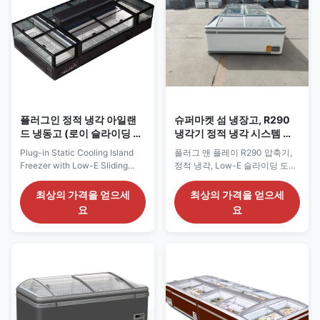
...
플러그인 정적 냉각 아일랜
슈퍼마켓 섬 냉장고, R290
드 냉동고 (로이 슬라이딩 유
냉각기 정적 냉각 시스템 및
리)
자동 해빙
Plug-in Static Cooling Island
플러그 앤 플레이 R290 압축기,
Freezer with Low-E Sliding
정적 냉각, Low-E 슬라이딩 도어,
Glass Our Advantages: GRAND
자동 제상 및 사용자 정의 가능한
island freezer is a self-
색상을 갖춘 모듈형 아일랜드 냉
최상의 가격을 얻으세
최상의 가격을 얻으세
contained plug-in model with
동고입니다.
요
요
eco-friendly R290 refrigerant
CE/CB/SABER/GEMS 인증을 받
and static cooling system. It is
았습니다.
fitted with EBM condenser fan
and digital thermostat, as well
as front-back sliding Low-E top
...