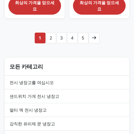
는 계절에 따라 상품을 유연하게
Freezer VISION P is a
최상의 가격을 얻으세
최상의 가격을 얻으세
조정할 수 있습니다. 표준 높이 슬
panoramic island freezer and
요
요
라이딩 유리 상판과 내부 LED 조
chiller designed for
명을 갖추고 있어 뛰어난 상품 디
supermarkets, grocery stores
스플레이 성능을 제공합니다.
and frozen-food retail areas.
Four sides of triple-glazed anti-
fog glass provide clear product
1
2
3
4
5
visibility from ...
모든 카테고리
전시 냉장고를 여십시오
샌드위치 가게 전시 냉장고
멀티 덱 전시 냉장고
강직한 유리제 문 냉장고