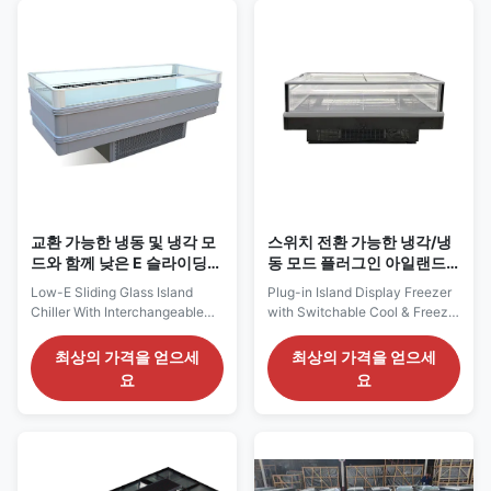
Fitted with static cooling
and-play ready. It adopts static
system, EBM condenser fan
natural cooling to prevent food
and digital ...
dehydration. ...
교환 가능한 냉동 및 냉각 모
스위치 전환 가능한 냉각/냉
드와 함께 낮은 E 슬라이딩
동 모드 플러그인 아일랜드
유리 섬 냉장고
쇼케이스 냉동고
Low-E Sliding Glass Island
Plug-in Island Display Freezer
Chiller With Interchangeable
with Switchable Cool & Freeze
Freeze & Chill Mode Our
Mode Our Advantages: VISION
Advantages: VISION island
P series are self-contained
최상의 가격을 얻으세
최상의 가격을 얻으세
display chiller adopts self-
plug-in display cabinets
요
요
contained plug-in unit with
adopting eco-friendly R290
eco-friendly R290 refrigerant,
refrigerant. They support
supporting switchable
switchable refrigeration and
refrigeration and freezing
freezing modes for wider
modes. Equipped with EBM
application scope. Equipped
condenser fan and Carel digital
with EBM condenser fan ...