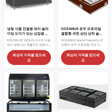
냉동 식품 진열용 유리 슬라
OCEANUS 로우 프로파일
이딩 도어가 있는 상업용 슈
결합형 곡면 상단 상하 슬라
퍼마켓 아일랜드 냉동고
이딩 유리 아일랜드 디스플
KOLDBLUE VENUS 시리즈 아일
OCEANUS Island Freezer는 유
레이 냉동고
랜드 냉동고는 효율적인 냉동식
선형의 로우 프로파일 곡선 디자
품 판매 솔루션이 필요한 슈퍼마
인과 안정적인 정적 냉각 기술을
켓, 대형마트, 소매점을 위해 설계
결합합니다. 성에가 쌓이는 것을
최상의 가격을 얻으세
최상의 가격을 얻으세
되었습니다. 넓은 디스플레이 공
방지하고 냉동 식품의 탈수를 방
요
요
간, 곡면 유리 슬라이딩 도어, 컴
지하여 아이스크림과 냉동 포장
팩트한 플러그인 냉동 시스템을
식품의 품질을 보존합니다.
갖추고 있습니다.