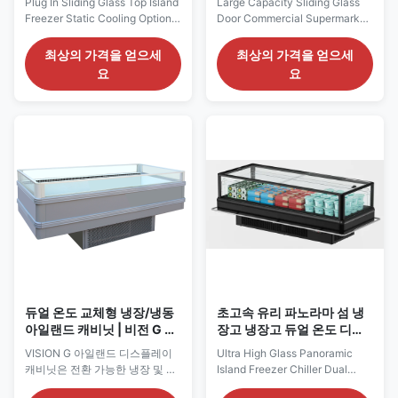
Plug In Sliding Glass Top Island
Large Capacity Sliding Glass
Freezer Static Cooling Optional
Door Commercial Supermarket
Bottom Storage Drawers
Island Display Freezer Static
GRACE is a self-contained
Cooling GRAND is a large-
최상의 가격을 얻으세
최상의 가격을 얻으세
island freezer designed for
capacity commercial island
요
요
frozen-food display and
freezer developed for
everyday retail storage in
supermarkets, grocery stores
supermarkets, convenience
and frozen-food retail areas. Its
stores and specialty food
deep internal space
outlets. Its sliding glass top
accommodates meat, seafood,
allows customers to view ...
ice cream, ready meals and ...
듀얼 온도 교체형 냉장/냉동
초고속 유리 파노라마 섬 냉
아일랜드 캐비닛 | 비전 G 표
장고 냉장고 듀얼 온도 디스
준 높이 슬라이딩 유리 쇼케
플레이 캐비닛 냉장고
VISION G 아일랜드 디스플레이
Ultra High Glass Panoramic
이스
캐비닛은 전환 가능한 냉장 및 냉
Island Freezer Chiller Dual
동 모드를 지원하므로 소매업체
Temperature Display Cabinet