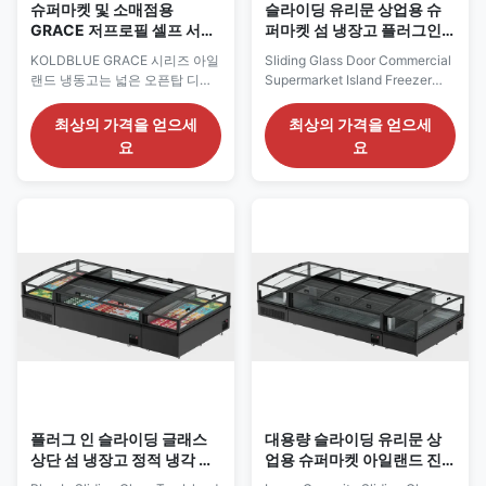
슈퍼마켓 및 소매점용
슬라이딩 유리문 상업용 슈
GRACE 저프로필 셀프 서비
퍼마켓 섬 냉장고 플러그인
스 냉동 섬 냉장고
압축기 R290
KOLDBLUE GRACE 시리즈 아일
Sliding Glass Door Commercial
랜드 냉동고는 넓은 오픈탑 디스
Supermarket Island Freezer
플레이 디자인, 효율적인 냉각 시
Plug In Compressor with R290
스템, 에너지 절약형 냉동 부품을
VENUS is a commercial island
최상의 가격을 얻으세
최상의 가격을 얻으세
갖추고 있어 안정적인 냉동 성능
freezer designed for
요
요
을 유지하면서 탁월한 제품 가시
supermarkets, grocery stores
성과 쉬운 고객 접근을 제공합니
and frozen-food retail areas. Its
다.
top doors slide in the left-right
direction, allowing convenient
access along the length of the
...
플러그 인 슬라이딩 글래스
대용량 슬라이딩 유리문 상
상단 섬 냉장고 정적 냉각 옵
업용 슈퍼마켓 아일랜드 진
션 하단 저장 드로거
열 냉동고 정적 냉각