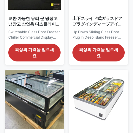
교환 가능한 유리 문 냉장고
上下スライド式ガラスドア
냉장고 상업용 디스플레이
プラグインディープアイラ
캐비닛
ンドフリーザー冷凍食品デ
Switchable Glass Door Freezer
Up Down Sliding Glass Door
ィスプレイ内部LEDライト
Chiller Commercial Display
Plug In Deep Island Freezer
Cabinet With Steel Support
Frozen Food Display Inner LED
R290 TOP DF is a commercial
Lights OCEANUS is a plug-in
최상의 가격을 얻으세
최상의 가격을 얻으세
glass door display cabinet
island freezer developed for
요
요
designed for flexible frozen and
frozen-food display in
refrigerated merchandising. A
supermarkets, convenience
selector switch allows the
stores and wholesale retail
cabinet to operate as a freezer
environments. Its top glass
at -16~-22°C or as a chiller at
doors move in the up-down
0~+6°C, ...
direction . This opening ...