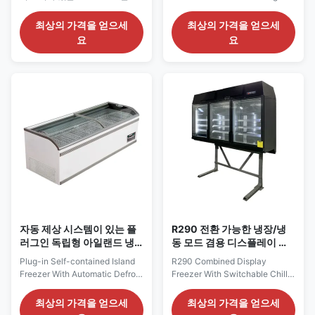
그인 아일랜드 냉동고입니다.
Glass Our Advantages: GRACE
SECOP 압축기, R290 냉매
island display freezer is
최상의 가격을 얻으세
최상의 가격을 얻으세
(-16°C ~ -22°C), LED 조명, 자동
equipped with self-contained
요
요
제상 및 사용자 정의 가능한 색상
plug-in unit, eco-friendly R290
이 특징입니다.
refrigerant and static cooling
CE/CB/SABER/GEMS 인증을 받
system for uniform temperature
았습니다.
and less food dehydration. It
features EBM condenser fan,
digital ...
자동 제상 시스템이 있는 플
R290 전환 가능한 냉장/냉
러그인 독립형 아일랜드 냉
동 모드 겸용 디스플레이 냉
동고
동고
Plug-in Self-contained Island
R290 Combined Display
Freezer With Automatic Defrost
Freezer With Switchable Chiller
System Our Advantages:
& Freezer Mode Our
VENUS self-contained island
Advantages: The TOP
최상의 가격을 얻으세
최상의 가격을 얻으세
freezer adopts built-in
combined display cabinet