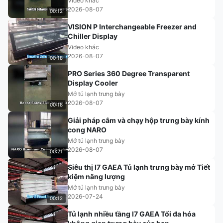
Video khác
2026-08-07
00:12
VISION P Interchangeable Freezer and
Chiller Display
Video khác
2026-08-07
00:18
PRO Series 360 Degree Transparent
Display Cooler
Mở tủ lạnh trưng bày
2026-08-07
00:18
Giải pháp cắm và chạy hộp trưng bày kính
cong NARO
Mở tủ lạnh trưng bày
2026-08-07
00:21
Siêu thị I7 GAEA Tủ lạnh trưng bày mở Tiết
kiệm năng lượng
Mở tủ lạnh trưng bày
2026-07-24
00:12
Tủ lạnh nhiều tầng I7 GAEA Tối đa hóa