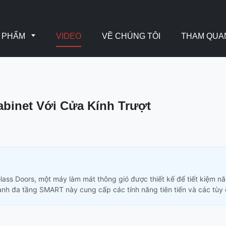
N PHẨM
VIDEO
VỀ CHÚNG TÔI
THAM QUA
abinet Với Cửa Kính Trượt
lass Doors, một máy làm mát thông gió được thiết kế để tiết kiệm n
ạnh đa tầng SMART này cung cấp các tính năng tiên tiến và các tùy c