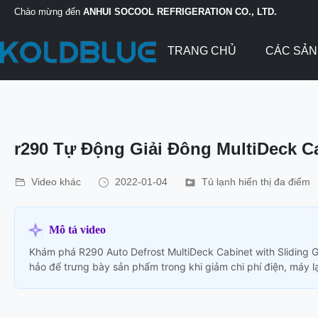
Chào mừng đến
ANHUI SOCOOL REFRIGERATION CO., LTD.
TRANG CHỦ
CÁC SẢ
r290 Tự Động Giải Đông MultiDeck C
Video khác
2022-01-04
Tủ lạnh hiển thị đa điểm
Mô tả video
Khám phá R290 Auto Defrost MultiDeck Cabinet with Sliding G
hảo để trưng bày sản phẩm trong khi giảm chi phí điện, máy l