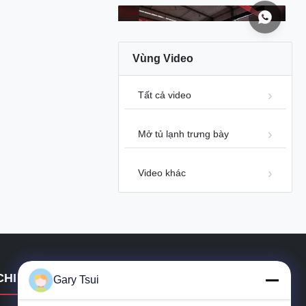
Vùng Video
00:12
Tất cả video
Siêu thị I7 GAEA Tủ lạnh trưng bày
mở Tiết kiệm năng lượng
Mở tủ lạnh trưng bày
Mở tủ lạnh trưng bày
2026-07-24
Video khác
00:12
Tủ lạnh nhiều tầng I7 GAEA Tối đa
CHI TIẾT LIÊN HỆ
hóa không gian trưng bày của bạn
Gary Tsui
Mở tủ lạnh trưng bày
2026-07-24