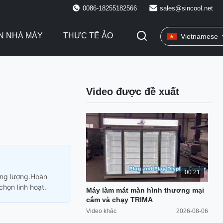
0086-18255182566
sales@sincool.net
N NHÀ MÁY
THỰC TẾ ẢO
Vietnamese
Video được đề xuất
00:21
ăng lượng.Hoàn
họn linh hoạt.
Máy làm mát màn hình thương mại
cắm và chạy TRIMA
Video khác
2026-08-06