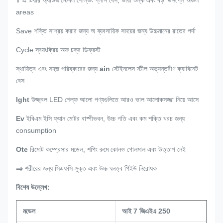
T
4 টিয়ার অ্যাডজাস্টেবল শেল্ভিং প্লাস বেস, ভারী শুল্ক এবং বড় ডিসপ্লে অঞ্চল
areas
Save শক্তি সাশ্রয় করার জন্য অ ব্যবসায়িক সময়ের জন্য উচ্চমানের রাতের পর্দা
Cycle স্বয়ংক্রিয় অফ চক্র ডিফ্রস্ট
স্থায়িত্ব এবং সহজ পরিষ্কারের জন্য
ain
স্টেইনলেস স্টীল অভ্যন্তরীণ ক্যাবিনেট
বেস
Ight
উজ্জ্বল LED শেল্ফ আলো পণ্যগুলিতে আরও ভাল আলোকসজ্জা নিয়ে আসে
Ev
ইবিএম ইসি ফ্যান মোটর বাষ্পীভবন, উচ্চ গতি এবং কম শক্তি খরচ জন্য
consumption
Ote
রিমোট কম্প্রেসার মডেল, শপিং রুমে কোনও গোলমাল এবং উত্তাপ নেই
⇒
শরীরের জন্য সিএফসি-মুক্ত এবং উচ্চ ঘনত্ব পিইউ নিরোধক
বিশেষ উল্লেখ:
মডেল
আই 7 জিএইএ 250