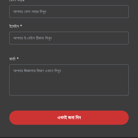
ইমেইল *
বার্তা *
এখনই জমা দিন