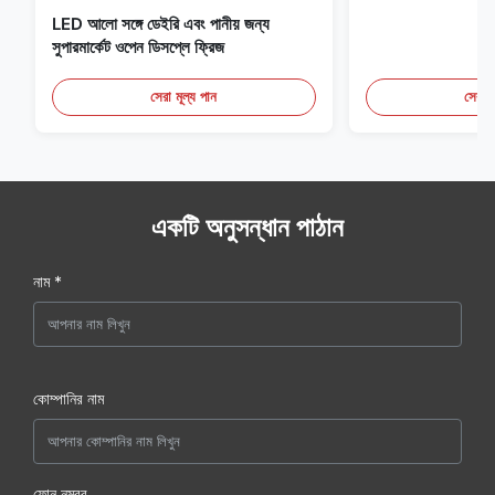
LED আলো সঙ্গে ডেইরি এবং পানীয় জন্য
সুপারমার্কেট ওপেন ডিসপ্লে ফ্রিজ
সেরা মূল্য পান
সেরা ম
একটি অনুসন্ধান পাঠান
নাম *
কোম্পানির নাম
ফোন নম্বর