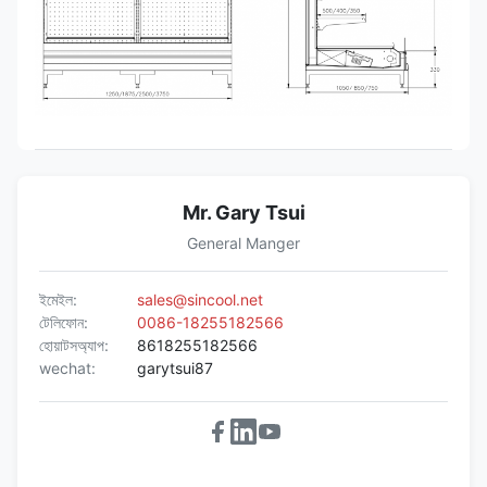
+2 ~ + 8
ভেন্টিলেটেড,
9/6 /
জিএইএ
750/850/1050
থেকে
রিমোট
6pcs
2050
375
*
I7
40 *
GAEA
750/850/1050
স্বচ্ছ কাচ, আয়না, শক্ত সব পাওয়া যায়
2050
সমাপ্তি
*
রিমোট কনডেন্সিং ইউনিট
কোপল্যান্ড স্ক্রোল, বিট্টার আধা-হারমেটিক
Mr. Gary Tsui
General Manger
ইমেইল:
sales@sincool.net
টেলিফোন:
0086-18255182566
হোয়াটসঅ্যাপ:
8618255182566
wechat:
garytsui87