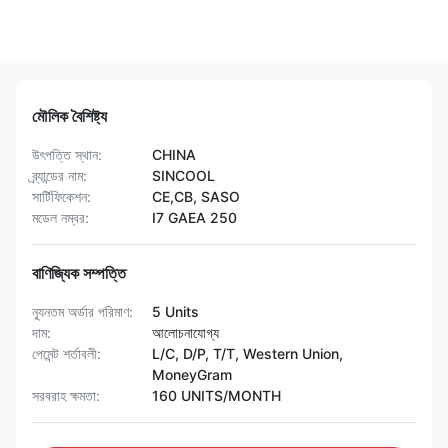
মৌলিক বৈশিষ্ট্য
উৎপত্তি স্থান:
CHINA
ব্র্যান্ডের নাম:
SINCOOL
সার্টিফিকেশন:
CE,CB, SASO
মডেল নম্বর:
I7 GAEA 250
বাণিজ্যিক সম্পত্তি
ন্যূনতম অর্ডার পরিমাণ:
5 Units
দাম:
আলোচনাযোগ্য
পেমেন্ট শর্তাবলী:
L/C, D/P, T/T, Western Union,
MoneyGram
সরবরাহ ক্ষমতা:
160 UNITS/MONTH