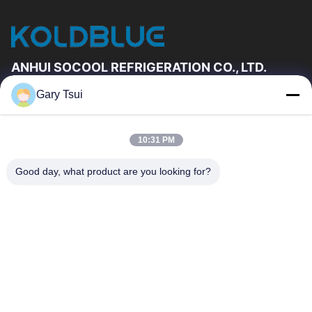
ANHUI SOCOOL REFRIGERATION CO., LTD.
Gary Tsui
দ্রুত লিঙ্ক
বাড়ি
পণ্য
10:31 PM
ভিডিও
আমাদের সম্পর্কে
কারখানা ভ্রমণ
মান নিয়ন্ত্রণ
Good day, what product are you looking for?
যোগাযোগ করুন
উদ্ধৃতির জন্য আবেদন
খবর
যোগাযোগ করুন
86-551-64287663
86-551-64287663
sales@sincool.net