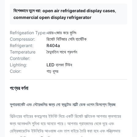
বিশেষভাবে তুলে ধরা:
open air refrigerated display cases
,
commercial open display refrigerator
Refrigeation Type:
এয়ার-জোর করে কুলিং
Compressor:
রিমোট বিটিজার সেমি হার্মেটিক
Refrigerant:
R404a
Temperature
বৈদ্যুতিন সাথে প্রদর্শন
Controller:
Lighting:
LED হালকা টিউব
Color:
গাঢ় ধূসর
পণ্যের বর্ণনা
সুপারমার্কেট এবং স্টোরগুলির জন্য লো ফ্রন্টেড মাল্টি ডেক ওপেন ডিসপ্লে ফ্রিজ
বিল্ডিংয়ের বাইরের কনডেন্সার ইউনিট দিয়ে একটি রিমোট মাল্টডেক আপনার ব্যবসায়ের
জন্য অনেকগুলি সুবিধা বয়ে আনতে পারে।
আপনার গ্রাহকদের থেকে দূরে এবং
রেফ্রিজারেটেড ইউনিটের আওয়াজ এবং তাপ বাইরে তৈরি করা হবে এবং মন্ত্রিসভায়