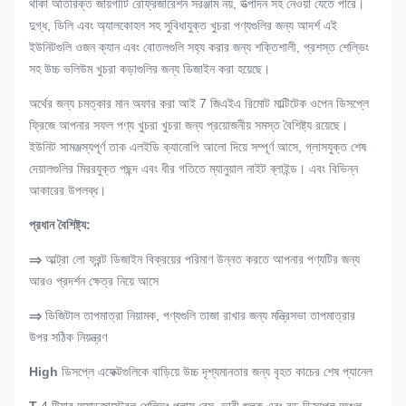
থাকা অতিরিক্ত জায়গাটি রেফ্রিজারেশন সরঞ্জাম নয়, উত্পাদন সহ নেওয়া যেতে পারে।
দুগ্ধ, ডিলি এবং অ্যালকোহল সহ সুবিধাযুক্ত খুচরা পণ্যগুলির জন্য আদর্শ এই
ইউনিটগুলি ওজন ক্যান এবং বোতলগুলি সহ্য করার জন্য শক্তিশালী, প্রশস্ত শেল্ভিং
সহ উচ্চ ভলিউম খুচরা কড়াগুলির জন্য ডিজাইন করা হয়েছে।
অর্থের জন্য চমত্কার মান অফার করা আই 7 জিএইএ রিমোট মাল্টিটেক ওপেন ডিসপ্লে
ফ্রিজে আপনার সফল পণ্য খুচরা খুচরা জন্য প্রয়োজনীয় সমস্ত বৈশিষ্ট্য রয়েছে।
ইউনিট সামঞ্জস্যপূর্ণ তাক এলইডি ক্যানোপি আলো দিয়ে সম্পূর্ণ আসে, গ্লাসযুক্ত শেষ
দেয়ালগুলির মিররযুক্ত পছন্দ এবং ধীর গতিতে ম্যানুয়াল নাইট ব্লাইন্ড।
এবং বিভিন্ন
আকারের উপলব্ধ।
প্রধান বৈশিষ্ট্য:
⇒
আল্ট্রা লো ফ্রন্ট ডিজাইন বিক্রয়ের পরিমাণ উন্নত করতে আপনার পণ্যটির জন্য
আরও প্রদর্শন ক্ষেত্র নিয়ে আসে
⇒
ডিজিটাল তাপমাত্রা নিয়ামক, পণ্যগুলি তাজা রাখার জন্য মন্ত্রিসভা তাপমাত্রার
উপর সঠিক নিয়ন্ত্রণ
High
ডিসপ্লে এফেক্টগুলিকে বাড়িয়ে উচ্চ দৃশ্যমানতার জন্য বৃহত কাচের শেষ প্যানেল