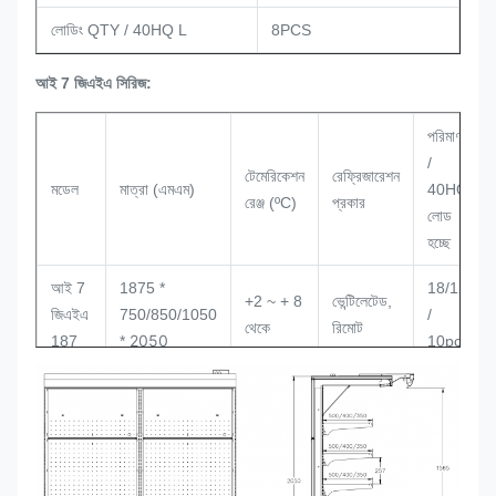
লোডিং QTY / 40HQ L
8PCS
আই 7 জিএইএ সিরিজ:
পরিমাণ
/
টেমেরিকেশন
রেফ্রিজারেশন
মডেল
মাত্রা (এমএম)
40HQ
রেঞ্জ (ºC)
প্রকার
লোড
হচ্ছে
আই 7
1875 *
18/12
+2 ~ + 8
ভেন্টিলেটেড,
জিএইএ
750/850/1050
/
থেকে
রিমোট
2050
187
*
10pcs
আই 7
2500 *
+2 ~ + 8
ভেন্টিলেটেড,
12/8 /
জিএইএ
750/850/1050
থেকে
রিমোট
8PCS
2050
250
*
আই 7
3750 *