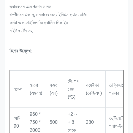
ড্যানফসস এক্সপেনশন ভালভ
বাষ্পীভবন এবং কন্ডেনসারের জন্য ইবিএম ফ্যান মোটর
অটো অফ-সাইকিল ডিফ্রোস্টিং ডিজাইন
নাইট কার্টেন সহ
বিশেষ উল্লেখ:
টেম্পের
মাত্রা
ক্ষমতা
ওয়েইগথ
রেফ্রিজারেশন
মডেল
রেঞ্জ
(এমএম)
(এল)
(কেজিএস)
প্রকার
(℃)
960 *
+2 ~
স্মার্ট
ভেন্টিলেটেড,
750 *
500
+ 8
230
90
প্লাগ-ইন
2000
থেকে