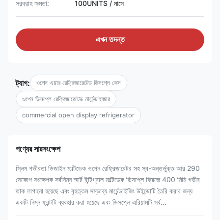
সরবরাহ ক্ষমতা:
100UNITS / মাসে
এখন তদন্ত
ট্যাগ:
ওপেন এয়ার রেফ্রিজারেটেড ডিসপ্লে কেস
ওপেন ডিসপ্লে রেফ্রিজারেটেড মার্চেন্ডাইজার
commercial open display refrigerator
পণ্যের সারসংক্ষেপ
স্লিম গভীরতা ডিজাইন মাল্টিডেক ওপেন রেফ্রিজারেটর সহ স্ব-অন্তর্ভুক্ত আর 290
সেকোপ সংক্ষেপক সর্বনিম্ন স্মার্ট ইন্টিগ্রাল মাল্টিডেক ডিসপ্লে ফ্রিজে 400 মিমি গভীর
তাক লাগানো হয়েছে এবং বৃহত্তম সম্ভাব্য মার্চেন্ডাইজিং উইন্ডোটি তৈরি করার জন্য
একটি নিম্ন ফ্রন্টটি ব্যবহার করা হয়েছে এবং ডিসপ্লে এরিয়ামটি সর্ব...