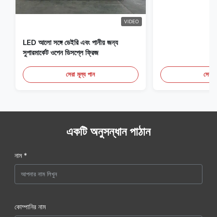
VIDEO
LED আলো সঙ্গে ডেইরি এবং পানীয় জন্য
সুপারমার্কেট ওপেন ডিসপ্লে ফ্রিজ
সেরা মূল্য পান
সেরা ম
একটি অনুসন্ধান পাঠান
নাম *
কোম্পানির নাম