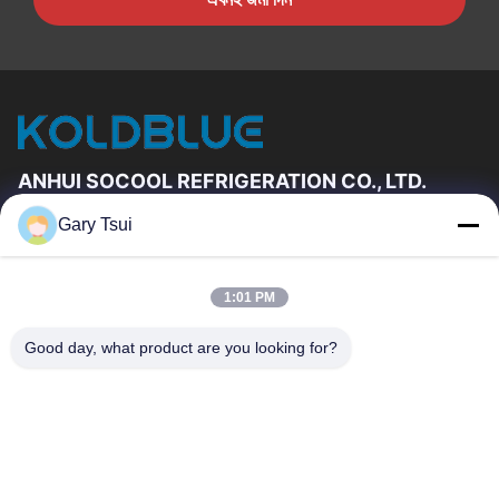
ANHUI SOCOOL REFRIGERATION CO., LTD.
Gary Tsui
দ্রুত লিঙ্ক
বাড়ি
পণ্য
1:01 PM
ভিডিও
আমাদের সম্পর্কে
কারখানা ভ্রমণ
মান নিয়ন্ত্রণ
Good day, what product are you looking for?
যোগাযোগ করুন
উদ্ধৃতির জন্য আবেদন
খবর
যোগাযোগ করুন
86-551-64287663