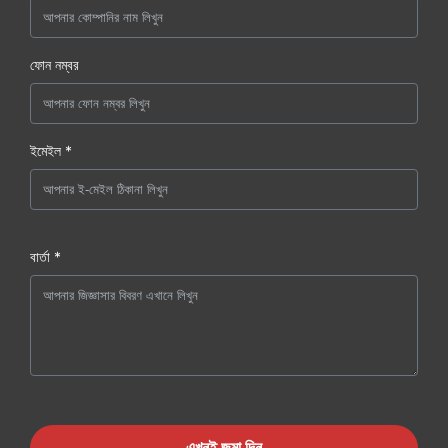
ফোন নম্বর
ইমেইল *
বার্তা *
এখনই জমা দিন