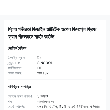
স্লিম গভীরতা ডিজাইন মাল্টিটেক ওপেন ডিসপ্লে ফ্রিজ
ফ্যান শীতকালে নাইট কার্টেন
মৌলিক বৈশিষ্ট্য
উৎপত্তি স্থান:
চীন
ব্র্যান্ডের নাম:
SINCOOL
সার্টিফিকেশন:
CE
মডেল নম্বর:
স্মার্ট 187
বাণিজ্যিক সম্পত্তি
ন্যূনতম অর্ডার পরিমাণ:
5 ইউনিট
দাম:
আলোচনাযোগ্য
পেমেন্ট শর্তাবলী:
এল / সি, ডি / পি, টি / টি, ওয়েস্টার্ন ইউনিয়ন, মানিগ্রাম