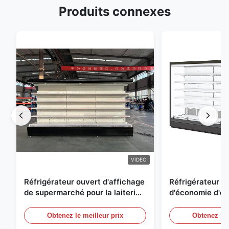
Produits connexes
VIDEO
Réfrigérateur ouvert d'affichage
Réfrigérateur o
de supermarché pour la laiterie
d'économie d'éne
et boissons avec l'éclairage de
réfrigérées d'ai
LED
Obtenez le meilleur prix
Obtenez le 