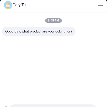
Gary Tsui
Liens Rapides
Maison
Produits
8:45 PM
Vidéos
Au Sujet De Nous
Visite D'usine
Contrôle De Qualité
Good day, what product are you looking for?
Contactez-Nous
Demandez Une Citation
Nouvelles
Contactez-Nous
86-551-64287663
86-551-64287663
sales@sincool.net
Droit d'auteur © 2017-2026 ANHUI SOCOOL REFRIGERATION CO., LTD.. .
Tous droits réservés.