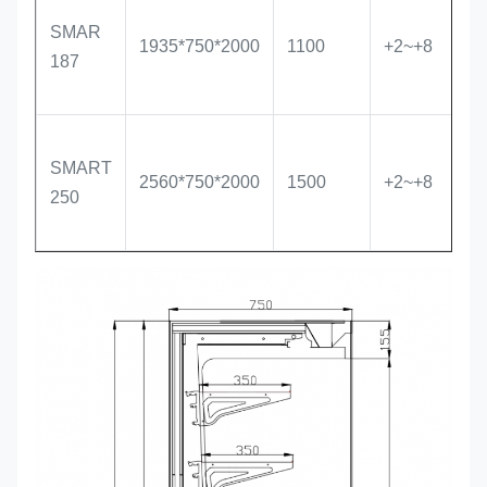
SMAR
1935*750*2000
1100
+2~+8
38
187
SMART
2560*750*2000
1500
+2~+8
45
250