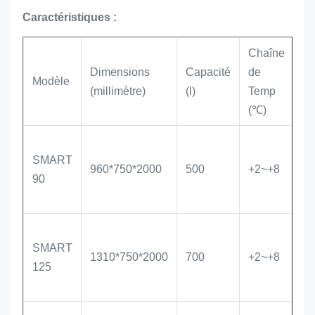
Caractéristiques :
Chaîne
Dimensions
Capacité
de
Po
Modèle
(millimètre)
(l)
Temp
(
(℃)
SMART
960*750*2000
500
+2~+8
23
90
SMART
1310*750*2000
700
+2~+8
31
125