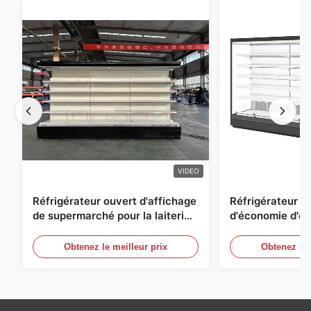
VIDEO
Réfrigérateur ouvert d'affichage
Réfrigérateur o
de supermarché pour la laiterie
d'économie d'éne
et boissons avec l'éclairage de
réfrigérées d'ai
LED
Obtenez le meilleur prix
Obtenez le 