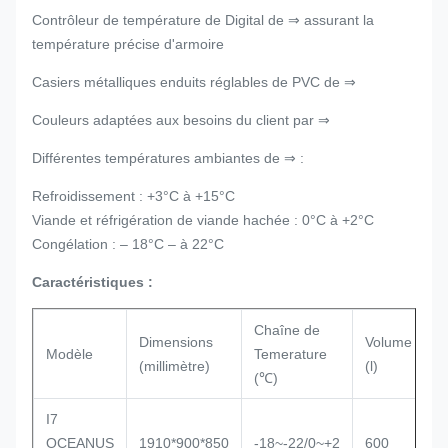
Contrôleur de température de Digital de ⇒ assurant la
température précise d'armoire
Casiers métalliques enduits réglables de PVC de ⇒
Couleurs adaptées aux besoins du client par ⇒
Différentes températures ambiantes de ⇒ :
Refroidissement : +3°C à +15°C
Viande et réfrigération de viande hachée : 0°C à +2°C
Congélation : – 18°C – à 22°C
Caractéristiques :
Chaîne de
Dimensions
Volume
T
Modèle
Temerature
(millimètre)
(l)
r
(℃)
I7
OCEANUS
1910*900*850
-18~-22/0~+2
600
S