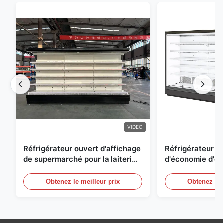
VIDEO
Réfrigérateur ouvert d'affichage
Réfrigérateur o
de supermarché pour la laiterie
d'économie d'éne
et boissons avec l'éclairage de
réfrigérées d'ai
LED
Obtenez le meilleur prix
Obtenez le 