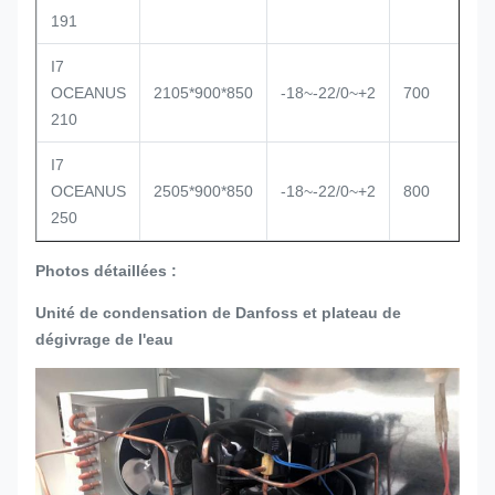
191
I7
OCEANUS
2105*900*850
-18~-22/0~+2
700
S
210
I7
OCEANUS
2505*900*850
-18~-22/0~+2
800
S
250
Photos détaillées :
Unité de condensation de Danfoss et plateau de
dégivrage de l'eau