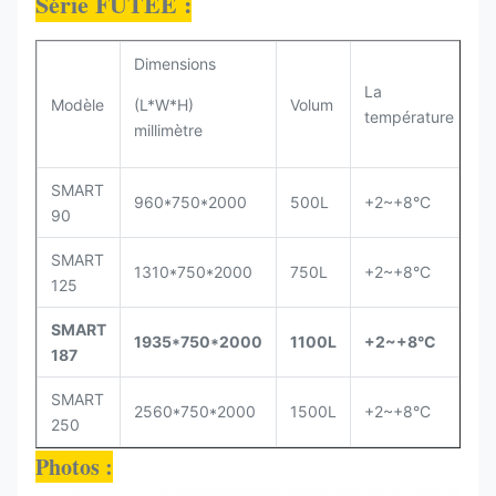
Série FUTÉE :
Dimensions
La
Modèle
(L*W*H)
Volum
P
température
millimètre
SMART
960*750*2000
500L
+2~+8°C
2
90
SMART
1310*750*2000
750L
+2~+8°C
3
125
SMART
1935*750*2000
1100L
+2~+8°C
3
187
SMART
2560*750*2000
1500L
+2~+8°C
4
250
Photos :