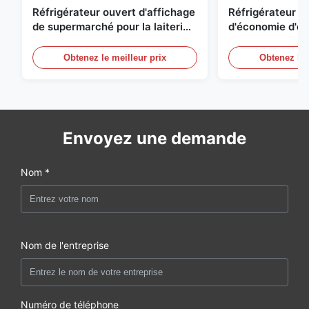
Réfrigérateur ouvert d'affichage
Réfrigérateur o
de supermarché pour la laiterie
d'économie d'éne
et boissons avec l'éclairage de
réfrigérées d'ai
LED
Obtenez le meilleur prix
Obtenez le 
Envoyez une demande
Nom *
Nom de l'entreprise
Numéro de téléphone