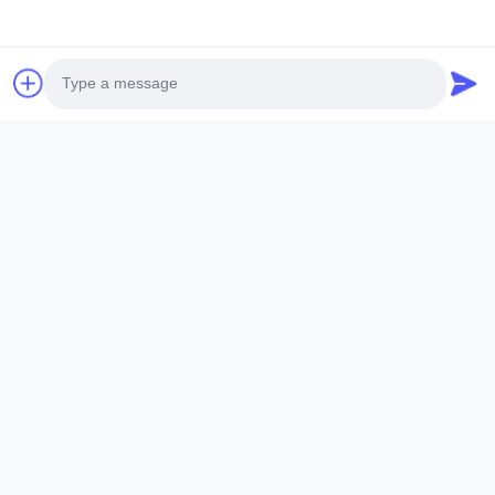
ANHUI SOCOOL REFRIGERATION CO., LTD.
Liens Rapides
Maison
Produits
Photo
Vidéos
Au Sujet De Nous
Visite D'usine
Contrôle De Qualité
Video Call
Contactez-Nous
Demandez Une Citation
Audio Call
Nouvelles
Contactez-Nous
86-551-64287663
86-551-64287663
sales@sincool.net