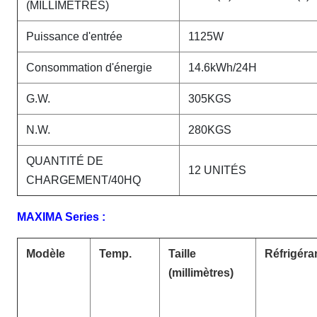
(MILLIMÈTRES)
Puissance d'entrée
1125W
Consommation d'énergie
14.6kWh/24H
G.W.
305KGS
N.W.
280KGS
QUANTITÉ DE
12 UNITÉS
CHARGEMENT/40HQ
MAXIMA Series :
Modèle
Temp.
Taille
Réfrigéra
(millimètres)