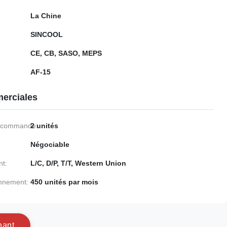
La Chine
SINCOOL
CE, CB, SASO, MEPS
AF-15
erciales
e commande:
2 unités
Négociable
nt:
L/C, D/P, T/T, Western Union
onnement:
450 unités par mois
n
a
n
t