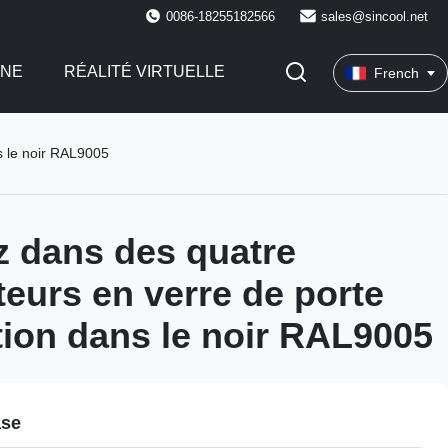
0086-18255182566
sales@sincool.net
INE
RÉALITÉ VIRTUELLE
French
ns le noir RAL9005
 dans des quatre
teurs en verre de porte
ation dans le noir RAL9005
ase