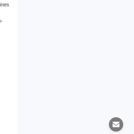
ines 
s-