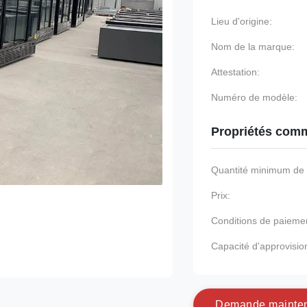
Lieu d'origine:
Nom de la marque:
Attestation:
Numéro de modèle:
Propriétés comm
Quantité minimum d
Prix:
Conditions de paieme
Capacité d'approvisi
D
e
m
a
n
d
e
m
a
i
n
t
e