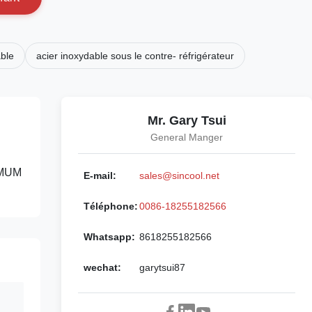
able
acier inoxydable sous le contre- réfrigérateur
Mr. Gary Tsui
General Manger
XIMUM
E-mail:
sales@sincool.net
Téléphone:
0086-18255182566
Whatsapp:
8618255182566
wechat:
garytsui87