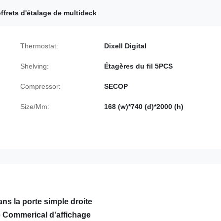
ffrets d'étalage de multideck
Thermostat:
Dixell Digital
Shelving:
Étagères du fil 5PCS
Compressor:
SECOP
Size/Mm:
168 (w)*740 (d)*2000 (h)
ns la porte simple droite
 Commerical d'affichage