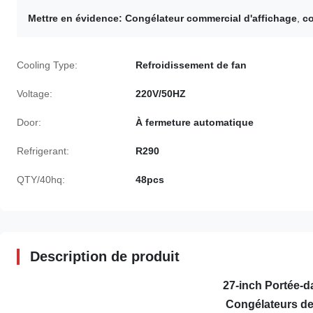
Mettre en évidence:
Congélateur commercial d'affichage
,
co
Cooling Type:
Refroidissement de fan
Voltage:
220V/50HZ
Door:
À fermeture automatique
Refrigerant:
R290
QTY/40hq:
48pcs
Description de produit
27-inch Portée-da
Congélateurs de