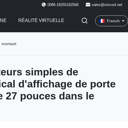
0086-18255182566
sales@sincool.net
INE
RÉALITÉ VIRTUELLE
French
e montant
eurs simples de
al d'affichage de porte
e 27 pouces dans le