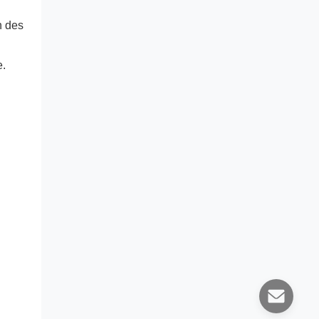
n des 
e.