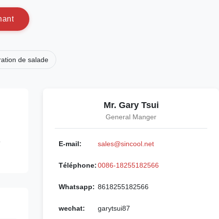
n
a
n
t
ration de salade
Mr. Gary Tsui
General Manger
e
E-mail:
sales@sincool.net
Téléphone:
0086-18255182566
Whatsapp:
8618255182566
wechat:
garytsui87