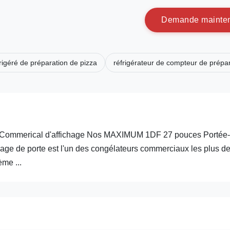
D
e
m
a
n
d
e
m
a
i
n
t
e
rigéré de préparation de pizza
réfrigérateur de compteur de prépa
 de Commerical d'affichage Nos MAXIMUM 1DF 27 pouces Portée-
hage de porte est l'un des congélateurs commerciaux les plus d
ème ...