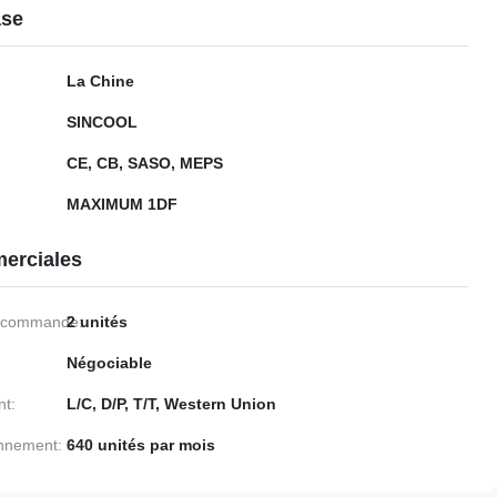
ase
La Chine
SINCOOL
CE, CB, SASO, MEPS
MAXIMUM 1DF
erciales
e commande:
2 unités
Négociable
nt:
L/C, D/P, T/T, Western Union
onnement:
640 unités par mois