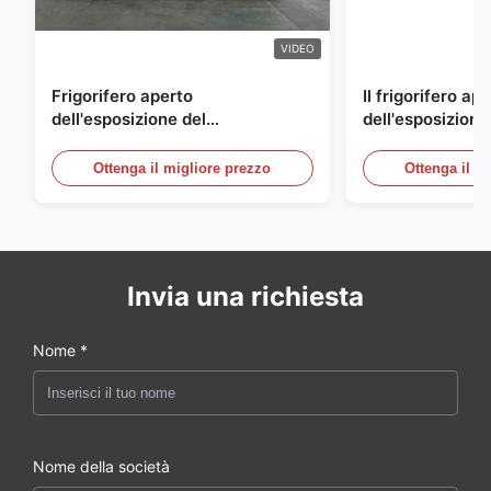
VIDEO
Frigorifero aperto
Il frigorifero ap
dell'esposizione del
dell'esposizione
supermercato per la latteria e
energetico, aria
bevande con illuminazione del
refrigerato i con
Ottenga il migliore prezzo
Ottenga il m
LED
esposizione
Invia una richiesta
Nome *
Nome della società