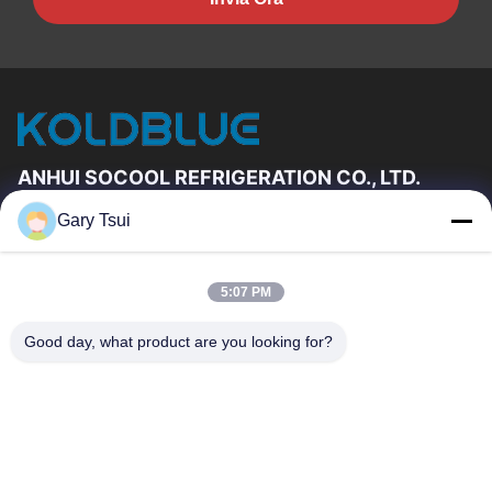
ANHUI SOCOOL REFRIGERATION CO., LTD.
Gary Tsui
Link Veloci
Casa
Prodotti
5:07 PM
Video
Circa Noi
Giro Della Fabbrica
Controllo Di Qualità
Good day, what product are you looking for?
Contattici
Richieda Una Citazione
Notizie
Contattici
86-551-64287663