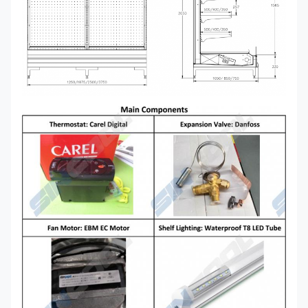
40*750/850/1050*2050
DI I7 GAEA
disponibile
Unità di condensazione a distanza
Rotolo di Copela