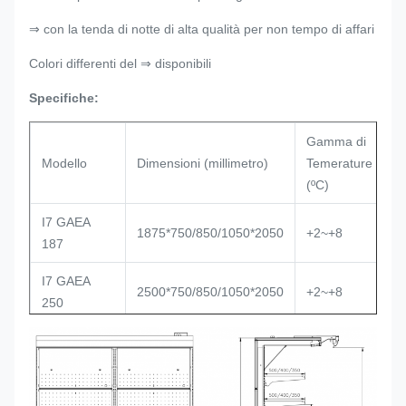
⇒ con la tenda di notte di alta qualità per non tempo di affari
Colori differenti del ⇒ disponibili
Specifiche:
Gamma di
Ti
Modello
Dimensioni (millimetro)
Temerature
r
(ºC)
I7 GAEA
A
1875*750/850/1050*2050
+2~+8
187
d
I7 GAEA
A
2500*750/850/1050*2050
+2~+8
250
d
I7 GAEA
A
3750*750/850/1050*2050
+2~+8
375
d
ESTREMITÀ
Vetro trasparente,