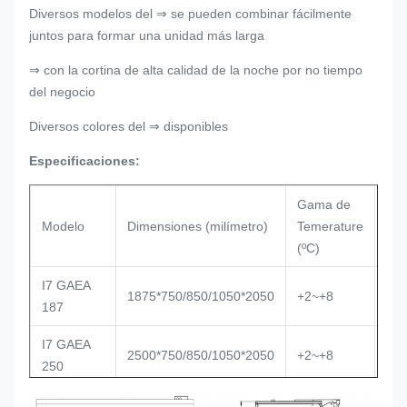
Diversos modelos del ⇒ se pueden combinar fácilmente
juntos para formar una unidad más larga
⇒ con la cortina de alta calidad de la noche por no tiempo
del negocio
Diversos colores del ⇒ disponibles
Especificaciones:
Gama de
Tip
Modelo
Dimensiones (milímetro)
Temerature
ref
(ºC)
I7 GAEA
Ven
1875*750/850/1050*2050
+2~+8
187
tel
I7 GAEA
Ven
2500*750/850/1050*2050
+2~+8
250
tel
I7 GAEA
Ven