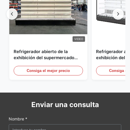
VIDEO
Refrigerador abierto de la
Refrigerador abi
exhibición del supermercado
exhibición del a
para la lechería y bebidas con la
energía, vitrina
iluminación del LED
aire abierto
Consiga el mejor precio
Consiga el 
Enviar una consulta
Nombre *