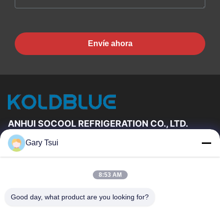
Envíe ahora
ANHUI SOCOOL REFRIGERATION CO., LTD.
Gary Tsui
Vínculos Rápidos
Hogar
Productos
8:53 AM
Videos
Sobre Nosotros
Viaje De La Fábrica
Control De Calidad
Good day, what product are you looking for?
Éntrenos En Contacto Con
Pida Una Cita