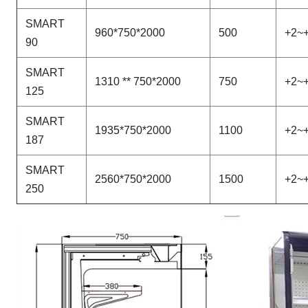
SMART
960*750*2000
500
+2~
90
SMART
1310 ** 750*2000
750
+2~
125
SMART
1935*750*2000
1100
+2~
187
SMART
2560*750*2000
1500
+2~
250