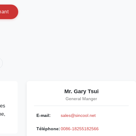
n
a
n
t
Mr. Gary Tsui
General Manger
les
ne,
E-mail:
sales@sincool.net
Téléphone:
0086-18255182566