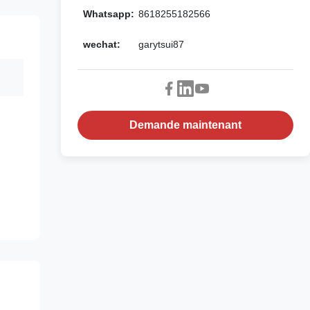
Whatsapp:
8618255182566
wechat:
garytsui87
Demande maintenant