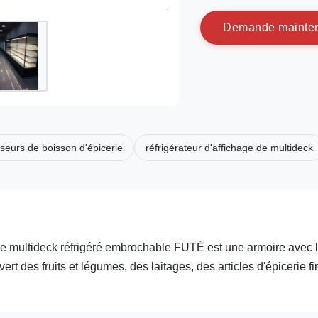
D
e
m
a
n
d
e
m
a
i
n
t
e
sseurs de boisson d'épicerie
réfrigérateur d'affichage de multideck
 Le multideck réfrigéré embrochable FUTÉ est une armoire avec 
vert des fruits et légumes, des laitages, des articles d'épicerie fi