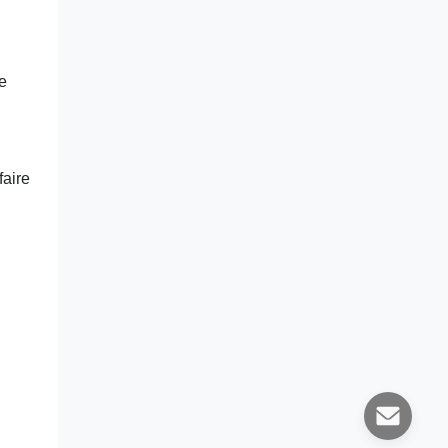
ge
faire