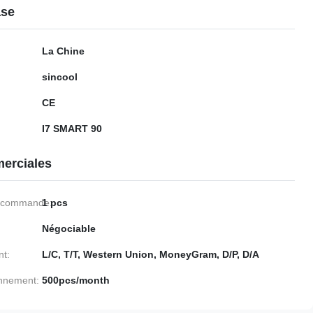
ase
La Chine
sincool
CE
I7 SMART 90
erciales
e commande:
1 pcs
Négociable
nt:
L/C, T/T, Western Union, MoneyGram, D/P, D/A
onnement:
500pcs/month