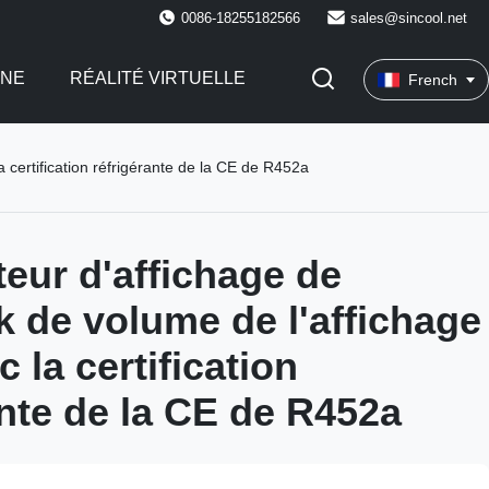
0086-18255182566
sales@sincool.net
INE
RÉALITÉ VIRTUELLE
French
a certification réfrigérante de la CE de R452a
teur d'affichage de
k de volume de l'affichage
 la certification
ante de la CE de R452a