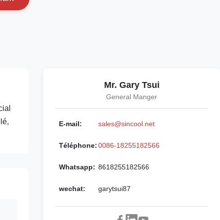
Mr. Gary Tsui
General Manger
cial
lé,
E-mail:
sales@sincool.net
Téléphone:
0086-18255182566
Whatsapp:
8618255182566
wechat:
garytsui87