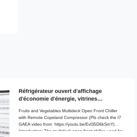
Réfrigérateur ouvert d'affichage
d'économie d'énergie, vitrines
réfrigérées d'air ouvert
Fruits and Vegetables Multideck Open Front Chiller
with Remote Copeland Compressor (Pls check the I7
GAEA video from: https://youtu.be/Evl35D6kSmY)
Introduction: The multideck open front chiller, used for