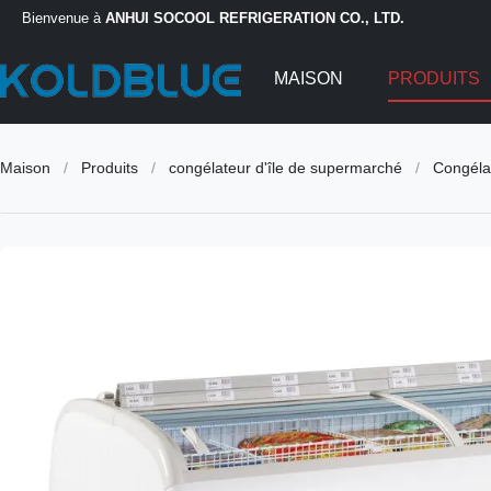
Bienvenue à
ANHUI SOCOOL REFRIGERATION CO., LTD.
MAISON
PRODUITS
Maison
/
Produits
/
congélateur d'île de supermarché
/
Congélat