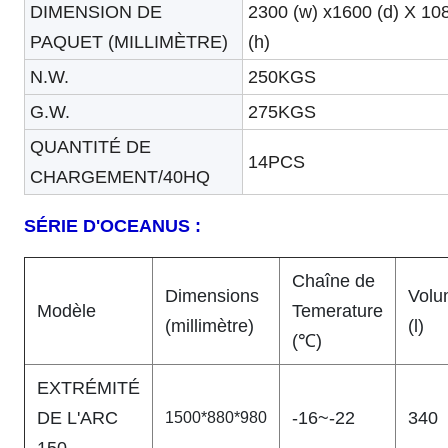
DIMENSION DE
2300 (w) x1600 (d) X 10
PAQUET (MILLIMÈTRE)
(h)
N.W.
250KGS
G.W.
275KGS
QUANTITÉ DE
14PCS
CHARGEMENT/40HQ
SÉRIE D'OCEANUS :
Chaîne de
Dimensions
Volu
Modèle
Temerature
(millimètre)
(l)
(℃)
EXTRÉMITÉ
DE L'ARC
-16~-22
340
1500*880*980