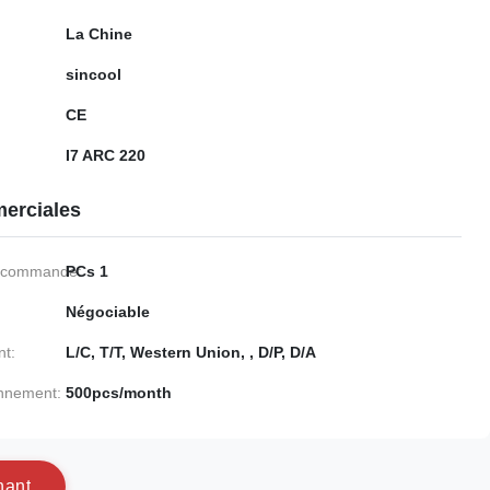
La Chine
sincool
CE
I7 ARC 220
erciales
e commande:
PCs 1
Négociable
nt:
L/C, T/T, Western Union, , D/P, D/A
onnement:
500pcs/month
n
a
n
t