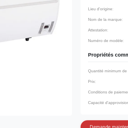
Lieu d'origine:
Nom de la marque:
Attestation:
Numéro de modèle:
Propriétés comm
Quantité minimum d
Prix:
Conditions de paieme
Capacité d'approvisi
D
e
m
a
n
d
e
m
a
i
n
t
e