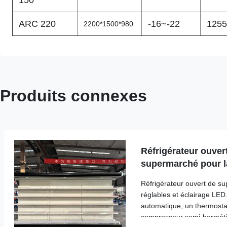
150
ARC 220
-16~-22
1255
2200*1500*980
Produits connexes
Réfrigérateur ouvert
supermarché pour la
avec l'éclairage de
Réfrigérateur ouvert de s
réglables et éclairage LE
automatique, un thermostat
compresseur semi-hermétiq