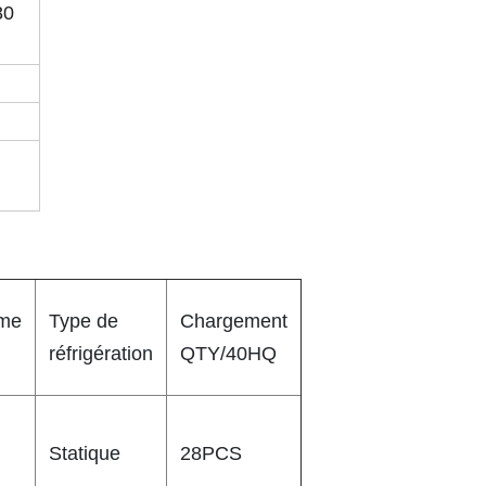
80
me
Type de
Chargement
réfrigération
QTY/40HQ
Statique
28PCS