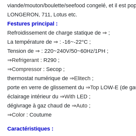
viande/mouton/boulette/seefood congelé, et il est 
LONGERON, 711, Lotus etc.
Festures principal :
Refroidissement de charge statique de
⇒
;
La température de
⇒
: -16~-22°C ;
Tension de
⇒
: 220~240V/50~60Hz/1PH ;
⇒Refrigerant
: R290 ;
⇒Compressor
: Secop ;
thermostat numérique de
⇒Elitech
;
porte en verre de glissement du
⇒Top
LOW-E (de gauc
éclairage intérieur du
⇒With
LED ;
dégivrage à gaz chaud de
⇒Auto
;
⇒Color
: Coutume
Caractéristiques :