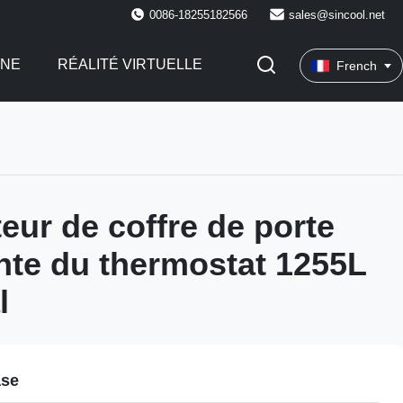
0086-18255182566
sales@sincool.net
INE
RÉALITÉ VIRTUELLE
French
eur de coffre de porte
nte du thermostat 1255L
l
ase