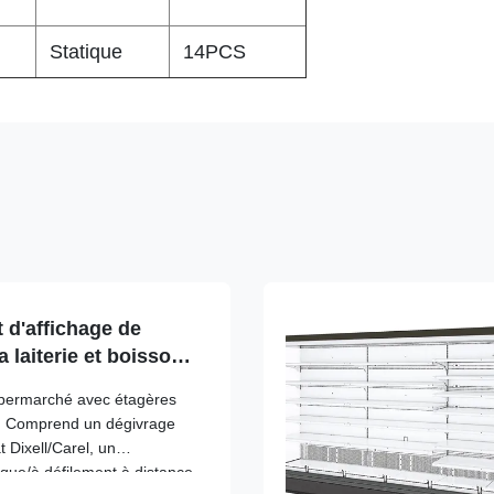
Statique
14PCS
 d'affichage de
 laiterie et boissons
 LED
upermarché avec étagères
D. Comprend un dégivrage
 Dixell/Carel, un
ue/à défilement à distance