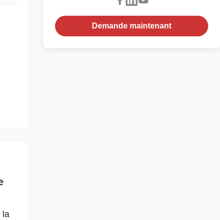
Demande maintenant
e
 la